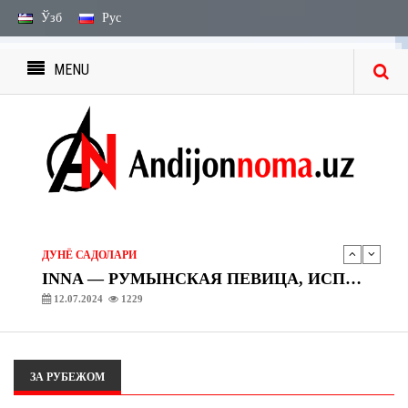
Ўзб
Рус
MENU
ПАНОРАМА
АВТОМОБИЛЬНЫЕ ГРУЗОПЕРЕВОЗКИ
07.06.2024
826
ДУНЁ САДОЛАРИ
ДЖАХИД АФРАИЛ ОГЛЫ ГУСЕЙНЛИ ИЗВЕСТНЫЙ КАК JONY — РОССИЙСКИЙ ПЕВЕЦ И АВТОР ПЕСЕН
12.07.2024
1723
ДУНЁ САДОЛАРИ
INNA — РУМЫНСКАЯ ПЕВИЦА, ИСПОЛНИТЕЛЬНИЦА ТАНЦЕВАЛЬНОЙ МУЗЫКИ
12.07.2024
1229
ДУНЁ САДОЛАРИ
JAN KHALIB (Бахтияр Гусейнович Мамедов)
12.07.2024
801
ЗА РУБЕЖОМ
ПАНОРАМА
АВТОМОБИЛЬНЫЕ ГРУЗОПЕРЕВОЗКИ