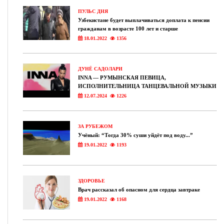
ПУЛЬС ДНЯ
Узбекистане будет выплачиваться доплата к пенсии
гражданам в возрасте 100 лет и старше
18.01.2022
1356
ДУНЁ САДОЛАРИ
INNA — РУМЫНСКАЯ ПЕВИЦА,
ИСПОЛНИТЕЛЬНИЦА ТАНЦЕВАЛЬНОЙ МУЗЫКИ
12.07.2024
1226
ЗА РУБЕЖОМ
Учёный: “Тогда 30% суши уйдёт под воду...”
19.01.2022
1193
ЗДОРОВЬЕ
Врач рассказал об опасном для сердца завтраке
19.01.2022
1168