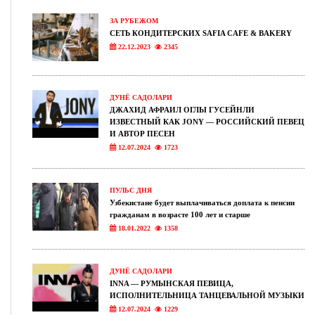
ЗА РУБЕЖОМ
СЕТЬ КОНДИТЕРСКИХ SAFIA CAFE & BAKERY
22.12.2023
2345
ДУНЁ САДОЛАРИ
ДЖАХИД АФРАИЛ ОГЛЫ ГУСЕЙНЛИ
ИЗВЕСТНЫЙ КАК JONY — РОССИЙСКИЙ ПЕВЕЦ
И АВТОР ПЕСЕН
12.07.2024
1723
ПУЛЬС ДНЯ
Узбекистане будет выплачиваться доплата к пенсии
гражданам в возрасте 100 лет и старше
18.01.2022
1358
ДУНЁ САДОЛАРИ
INNA — РУМЫНСКАЯ ПЕВИЦА,
ИСПОЛНИТЕЛЬНИЦА ТАНЦЕВАЛЬНОЙ МУЗЫКИ
12.07.2024
1229