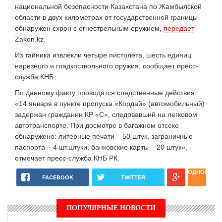
национальной безопасности Казахстана по Жамбылской
области в двух километрах от государственной границы
обнаружен схрон с огнестрельным оружием,
передает
Zakon.kz.
Из тайника извлекли четыре пистолета, шесть единиц
нарезного и гладкоствольного оружия, сообщает пресс-
служба КНБ.
По данному факту проводятся следственные действия.
«14 января в пункте пропуска «Кордай» (автомобильный)
задержан гражданин КР «С», следовавший на легковом
автотранспорте. При досмотре в багажном отсеке
обнаружено: литерные печати – 50 штук, заграничные
паспорта – 4 шт.штуки, банковские карты – 20 штук», -
отмечает пресс-служба КНБ РК.
ОДНОКЛАС
FACEBOOK
TWITTER
ПОПУЛЯРНЫЕ НОВОСТИ