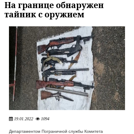
На границе обнаружен
07.06.2024
826
тайник с оружием
ДУНЁ САДОЛАРИ
ДЖАХИД АФРАИЛ ОГЛЫ ГУСЕЙНЛИ ИЗВЕСТНЫЙ КАК JONY — РОССИЙСКИЙ ПЕВЕЦ И АВТОР ПЕСЕН
12.07.2024
1723
19.01.2022
1094
Департаментом Пограничной службы Комитета