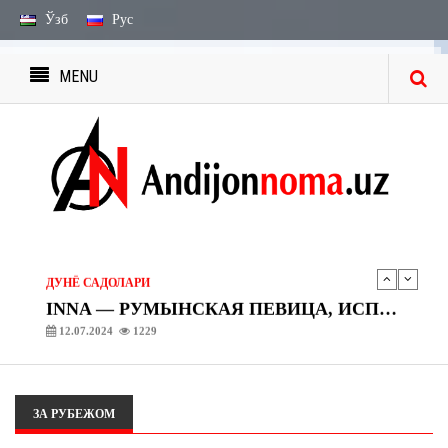
Ўзб
Рус
MENU
ПАНОРАМА
АВТОМОБИЛЬНЫЕ ГРУЗОПЕРЕВОЗКИ
07.06.2024
826
ДУНЁ САДОЛАРИ
ДЖАХИД АФРАИЛ ОГЛЫ ГУСЕЙНЛИ ИЗВЕСТНЫЙ КАК JONY — РОССИЙСКИЙ ПЕВЕЦ И АВТОР ПЕСЕН
12.07.2024
1723
ДУНЁ САДОЛАРИ
INNA — РУМЫНСКАЯ ПЕВИЦА, ИСПОЛНИТЕЛЬНИЦА ТАНЦЕВАЛЬНОЙ МУЗЫКИ
12.07.2024
1229
ДУНЁ САДОЛАРИ
JAN KHALIB (Бахтияр Гусейнович Мамедов)
12.07.2024
801
ЗА РУБЕЖОМ
ПАНОРАМА
АВТОМОБИЛЬНЫЕ ГРУЗОПЕРЕВОЗКИ