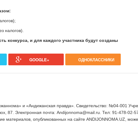
азом:
алогов);
ез налогов).
ть конкурса, и для каждого участника будут созданы
GOOGLE+
ОДНОКЛАССНИКИ
аннома» и «Андижанская правда». Свидетельство: №04-001 Учред
ох, 87. Электронная почта: Andijonnoma@mail.ru. Тел: 91-478-02-5
ние материалов, опубликованных на сайте ANDIJONNOMA.UZ, может