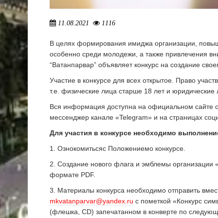
11.08.2021
1116
В целях формирования имиджа организации, повыш
особенно среди молодежи, а также привлечения в
“Ватанпарвар” объявляет конкурс на создание свое
Участие в конкурсе для всех открытое. Право участ
т.е. физические лица старше 18 лет и юридические 
Вся информация доступна на официальном сайте 
мессенджер канале «Telegram» и на страницах соци
Для участия в конкурсе необходимо выполнен
1. Ознокомитьсяс Положениемо конкурсе.
2. Создание нового флага и эмблемы организации 
формате PDF.
3. Материалы конкурса необходимо отправить вмес
mkvatanparvar@yandex.ru
с пометкой «Конкурс симв
(флешка, CD) запечатанном в конверте по следующе