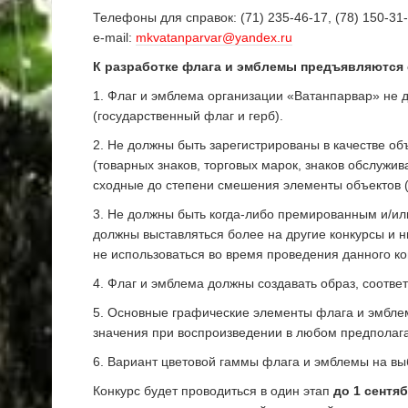
Телефоны для справок: (71) 235-46-17, (78) 150-31-5
e-mail:
mkvatanparvar@yandex.ru
К разработке флага и эмблемы предъявляются
1. Флаг и эмблема организации «Ватанпарвар» не 
(государственный флаг и герб).
2. Не должны быть зарегистрированы в качестве об
(товарных знаков, торговых марок, знаков обслужив
сходные до степени смешения элементы объектов (
3. Не должны быть когда-либо премированным и/и
должны выставляться более на другие конкурсы и н
не использоваться во время проведения данного ко
4. Флаг и эмблема должны создавать образ, соотве
5. Основные графические элементы флага и эмбле
значения при воспроизведении в любом предполаг
6. Вариант цветовой гаммы флага и эмблемы на вы
Конкурс будет проводиться в один этап
до 1 сентяб