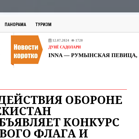
АВТОМОБИЛЬНЫЕ ГРУЗОПЕРЕ
07.06.2024
826
ДУНЁ САДОЛАРИ
ПАНОРАМА
ТУРИЗМ
12.07.2024
1720
ДУНЁ САДОЛАРИ
12.07.2024
1229
ДУНЁ САДОЛАРИ
JAN KHALIB (Бахтияр Гусейнович
12.07.2024
799
ПАНОРАМА
АВТОМОБИЛЬНЫЕ ГРУЗОПЕРЕ
ДЕЙСТВИЯ ОБОРОНЕ
07.06.2024
826
ЕКИСТАН
ДУНЁ САДОЛАРИ
БЪЯВЛЯЕТ КОНКУРС
12.07.2024
1720
ВОГО ФЛАГА И