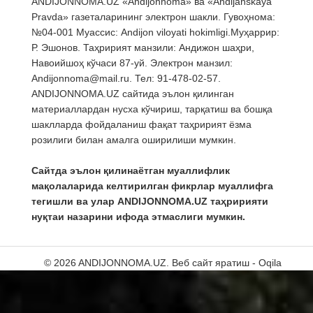
ANDIJONNOMA.UZ «Andijonnoma» ва «Andijanskaya
Pravda» газеталарининг электрон шакли. Гувоҳнома:
№04-001 Муассис: Andijon viloyati hokimligi.Муҳаррир:
Р. Эшонов. Таҳририят манзили: Андижон шаҳри,
Навоийшоҳ кўчаси 87-уй. Электрон манзил:
Andijonnoma@mail.ru. Тел: 91-478-02-57.
ANDIJONNOMA.UZ сайтида эълон қилинган
материаллардан нусха кўчириш, тарқатиш ва бошқа
шаклларда фойдаланиш фақат таҳририят ёзма
розилиги билан амалга оширилиши мумкин.
Сайтда эълон қилинаётган муаллифлик
мақолаларида келтирилган фикрлар муаллифга
тегишли ва улар ANDIJONNOMA.UZ таҳририяти
нуқтаи назарини ифода этмаслиги мумкин.
© 2026 ANDIJONNOMA.UZ.
Веб сайт яратиш - Oqila