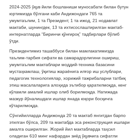
2024-2025 ўқув йили бошланиши муносабати билан бутун
юртимизда бўлгани каби Андижондаги 765 та
умумтаълим, 1 та Президент, 1 та ижод, 21 нодавлат
мактаби, шунингдек, 13 та ихтисослаштирилган мактаб-
интернатларда “Биринчи қўнғироқ” тадбирлари бўлиб
ўтди.
Президентимиз ташаббуси билан мамлакатимизда
таълим-тарбия сифати ва самарадорлигини ошириш,
умумтаълим мактаблари моддий-техника базасини
мустаҳкамлаш, ўқитиш жараёнига илғор иш услублари,
педагогик технологиялар, хорижий тажрибаларни татбиқ
этиш масалаларига алоҳида эътибор қаратилмоқда, кенг
кўламли амалий ишлар олиб борилмоқда. Натижада
мазкур йўналишдаги ишлар янада юқори босқичга
кўтарилмоқда.
Сўнгийилларда Андижонда 20 та мактаб янгитдан барпо
этилган бўлса, 209 та мактабда эса реконструкция ишлари
амалга оширилган. Жорий йил мактабларда таҳсил
оладиган 610 минг нафардан зиёд ўқувчига сифатли