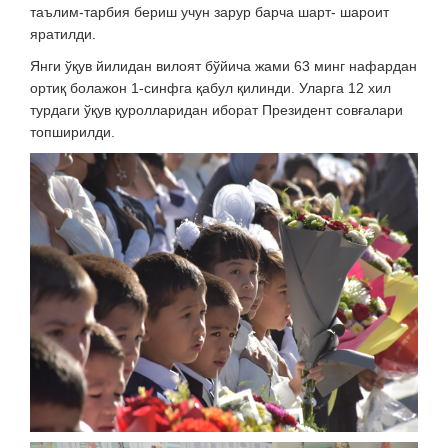
таълим-тарбия бериш учун зарур барча шарт- шароит
яратилди.
Янги ўқув йилидан вилоят бўйича жами 63 минг нафардан
ортиқ болажон 1-синфга қабул қилинди. Уларга 12 хил
турдаги ўқув қуролларидан иборат Президент совғалари
топширилди.