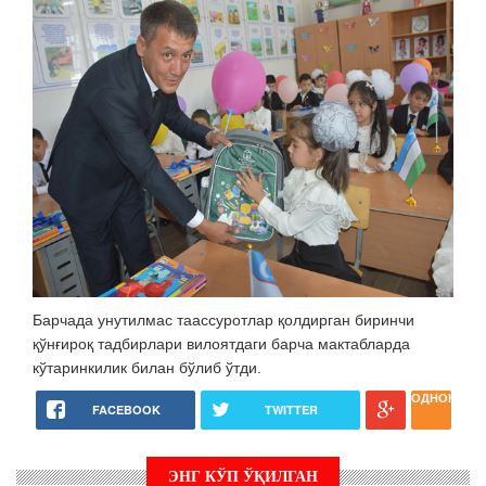
Барчада унутилмас таассуротлар қолдирган биринчи
қўнғироқ тадбирлари вилоятдаги барча мактабларда
кўтаринкилик билан бўлиб ўтди.
ОДНОКЛАС
FACEBOOK
TWITTER
ЭНГ КЎП ЎҚИЛГАН