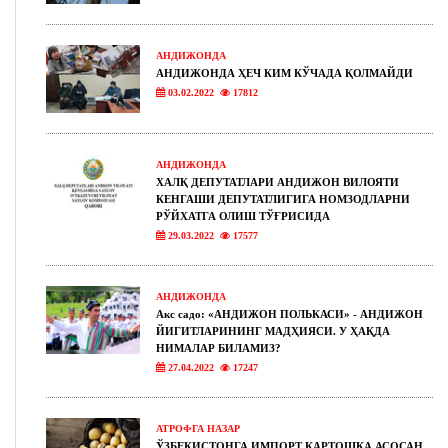
АНДИЖОНДА
АНДИЖОНДА ҲЕЧ КИМ КЎЧАДА ҚОЛМАЙДИ
03.02.2022
17812
АНДИЖОНДА
ХАЛҚ ДЕПУТАТЛАРИ АНДИЖОН ВИЛОЯТИ
КЕНГАШИ ДЕПУТАТЛИГИГА НОМЗОДЛАРНИ
РЎЙХАТГА ОЛИШ ТЎҒРИСИДА
29.03.2022
17577
АНДИЖОНДА
Акс садо: «АНДИЖОН ПОЛЬКАСИ» - АНДИЖОН
ЙИГИТЛАРИНИНГ МАДҲИЯСИ. У ҲАҚДА
НИМАЛАР БИЛАМИЗ?
27.04.2022
17247
АТРОФГА НАЗАР
ЎЗБЕКИСТОНГА ИМПОРТ КАРТОШКА АСОСАН