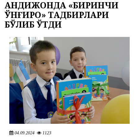
АНДИЖОНДА «БИРИНЧИ
27.07.2026
2241
ҚЎНҒИРОҚ» ТАДБИРЛАРИ
ЭЪЛОН ВА БИЛДИРУВЛАР
МЕРОС ИШИ БЎЙИЧА ЭЪЛОН
БЎЛИБ ЎТДИ
03.08.2026
1754
04.09.2024
1123