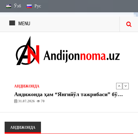
Ўзб
Рус
MENU
ЭЪЛОН ВА БИЛДИРУВЛАР
МЕРОС БИЛДИРУВЛАРИ
27.07.2026
2241
ЭЪЛОН ВА БИЛДИРУВЛАР
МЕРОС ИШИ БЎЙИЧА ЭЪЛОН
03.08.2026
1754
АНДИЖОНДА
Андижонда ҳам “Янгийўл тажрибаси” бўйича амалий ишлар бошланди
31.07.2026
70
АНДИЖОНДА
“Асака” газ тўлдириш шохобчасида махсус-тактик ўқув машқлари ташкил этилди
30.07.2026
72
АНДИЖОНДА
ЭЪЛОН ВА БИЛДИРУВЛАР
МЕРОС БИЛДИРУВЛАРИ