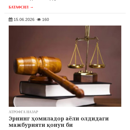
→
БАТАФСИЛ
15.06.2026
160
АТРОФГА НАЗАР
Эрнинг ҳомиладор аёли олдидаги
мажбурияти қонун би