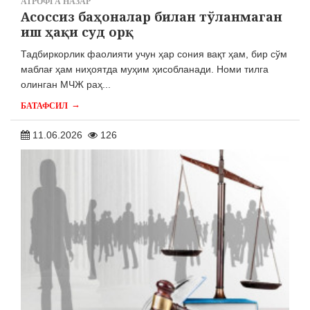
АТРОФГА НАЗАР
Асоссиз баҳоналар билан тўланмаган
иш ҳақи суд орқ
Тадбиркорлик фаолияти учун ҳар сония вақт ҳам, бир сўм
маблағ ҳам ниҳоятда муҳим ҳисобланади. Номи тилга
олинган МЧЖ раҳ...
→
БАТАФСИЛ
11.06.2026
126