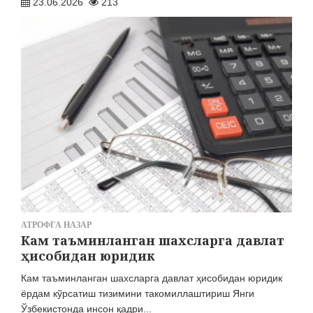
23.06.2026
213
АТРОФГА НАЗАР
Кам таъминланган шахсларга давлат
ҳисобидан юридик
Кам таъминланган шахсларга давлат ҳисобидан юридик
ёрдам кўрсатиш тизимини такомиллаштириш Янги
Ўзбекистонда инсон қадри...