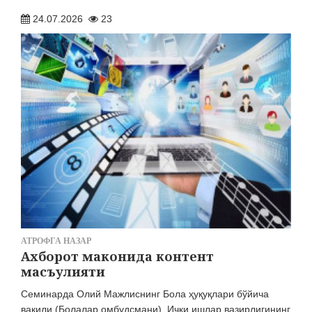
27.07.2026
2238
24.07.2026
23
ЭЪЛОН ВА БИЛДИРУВЛАР
МЕРОС ИШИ БЎЙИЧА ЭЪЛОН
03.08.2026
1746
АТРОФГА НАЗАР
Ахборот маконида контент
масъулияти
Семинарда Олий Мажлиснинг Бола ҳуқуқлари бўйича
вакили (Болалар омбудсмани), Ички ишлар вазирлигининг