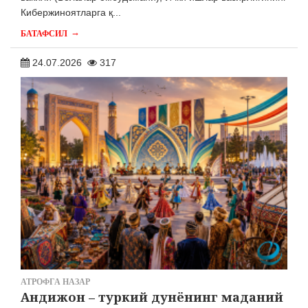
Кибержиноятларга қ...
→
БАТАФСИЛ
24.07.2026
317
АТРОФГА НАЗАР
Андижон – туркий дунёнинг маданий