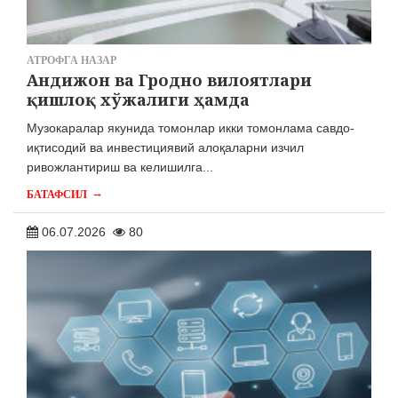
АТРОФГА НАЗАР
Андижон ва Гродно вилоятлари
қишлоқ хўжалиги ҳамда
Музокаралар якунида томонлар икки томонлама савдо-
иқтисодий ва инвестициявий алоқаларни изчил
ривожлантириш ва келишилга...
→
БАТАФСИЛ
06.07.2026
80