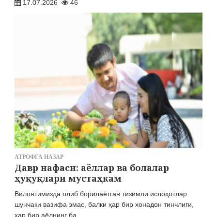
17.07.2026
46
АТРОФГА НАЗАР
Давр нафаси: аёллар ва болалар
ҳуқуқлари мустаҳкам
Вилоятимизда олиб борилаётган тизимли ислоҳотлар
шунчаки вазифа эмас, балки ҳар бир хонадон тинчлиги,
ҳар бир аёлнинг ба...