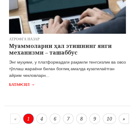
АТРОФГА НАЗАР
Муаммоларни ҳал этишнинг янги
механизми – ташаббус
Энг муҳими, у платформадаги рақамли тенгсизлик ва овоз
тўплаш жараёни билан боғлиқ амалда кузатилаётган
айрим чекловларн...
→
БАТАФСИЛ
«
1
4
6
7
8
9
10
»