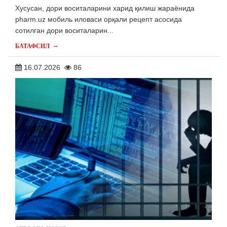
Хусусан, дори воситаларини харид қилиш жараёнида
pharm.uz мобиль иловаси орқали рецепт асосида
сотилган дори воситаларин...
→
БАТАФСИЛ
16.07.2026
86