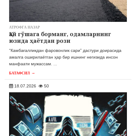
АТРОФГА НАЗАР
Қай гўшага борманг, одамларнинг
юзида ҳаётдан рози
“Камбағалликдан фаровонлик сари” дастури доирасида
амалга оширилаётган ҳар бир ишнинг негизида инсон
манфаати мужассам. ...
→
БАТАФСИЛ
18.07.2026
50