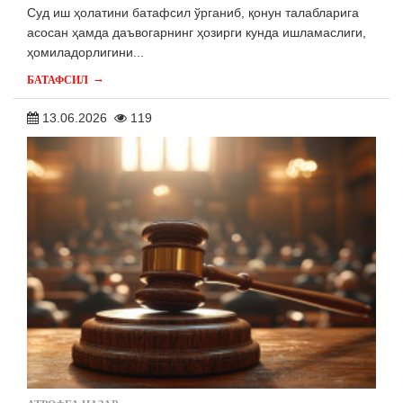
Суд иш ҳолатини батафсил ўрганиб, қонун талабларига
асосан ҳамда даъвогарнинг ҳозирги кунда ишламаслиги,
ҳомиладорлигини...
→
БАТАФСИЛ
13.06.2026
119