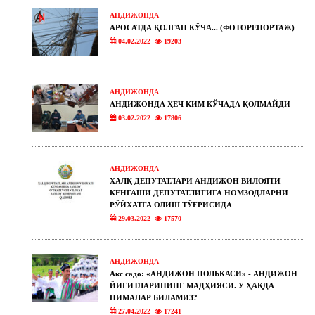
АНДИЖОНДА
АРОСАТДА ҚОЛГАН КЎЧА... (ФОТОРЕПОРТАЖ)
04.02.2022
19203
АНДИЖОНДА
АНДИЖОНДА ҲЕЧ КИМ КЎЧАДА ҚОЛМАЙДИ
03.02.2022
17806
АНДИЖОНДА
ХАЛҚ ДЕПУТАТЛАРИ АНДИЖОН ВИЛОЯТИ
КЕНГАШИ ДЕПУТАТЛИГИГА НОМЗОДЛАРНИ
РЎЙХАТГА ОЛИШ ТЎҒРИСИДА
29.03.2022
17570
АНДИЖОНДА
Акс садо: «АНДИЖОН ПОЛЬКАСИ» - АНДИЖОН
ЙИГИТЛАРИНИНГ МАДҲИЯСИ. У ҲАҚДА
НИМАЛАР БИЛАМИЗ?
27.04.2022
17241