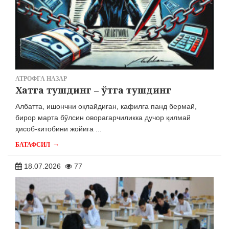
АТРОФГА НАЗАР
Хатга тушдинг – ўтга тушдинг
Албатта, ишончни оқлайдиган, кафилга панд бермай,
бирор марта бўлсин оворагарчиликка дучор қилмай
ҳисоб-китобини жойига ...
→
БАТАФСИЛ
18.07.2026
77