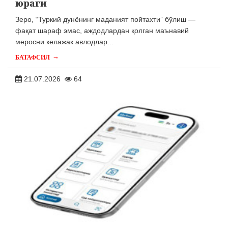
юраги
Зеро, “Туркий дунёнинг маданият пойтахти” бўлиш —
фақат шараф эмас, аждодлардан қолган маънавий
меросни келажак авлодлар...
→
БАТАФСИЛ
21.07.2026
64