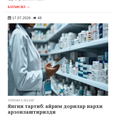
→
БАТАФСИЛ
17.07.2026
48
АТРОФГА НАЗАР
Янгни тартиб: айрим дорилар нархи
арзонлаштирилди