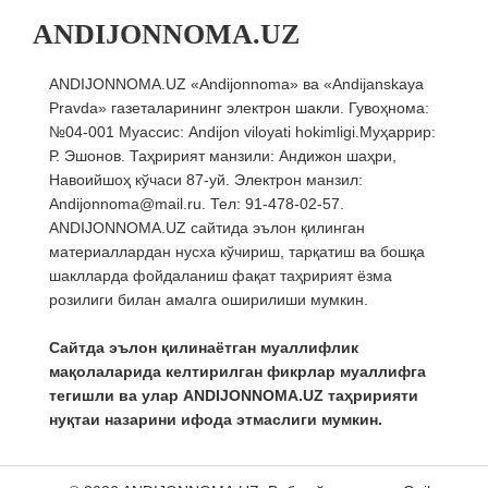
ANDIJONNOMA.UZ
ANDIJONNOMA.UZ «Andijonnoma» ва «Andijanskaya
Pravda» газеталарининг электрон шакли. Гувоҳнома:
№04-001 Муассис: Andijon viloyati hokimligi.Муҳаррир:
Р. Эшонов. Таҳририят манзили: Андижон шаҳри,
Навоийшоҳ кўчаси 87-уй. Электрон манзил:
Andijonnoma@mail.ru. Тел: 91-478-02-57.
ANDIJONNOMA.UZ сайтида эълон қилинган
материаллардан нусха кўчириш, тарқатиш ва бошқа
шаклларда фойдаланиш фақат таҳририят ёзма
розилиги билан амалга оширилиши мумкин.
Сайтда эълон қилинаётган муаллифлик
мақолаларида келтирилган фикрлар муаллифга
тегишли ва улар ANDIJONNOMA.UZ таҳририяти
нуқтаи назарини ифода этмаслиги мумкин.