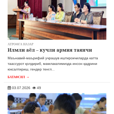
АТРОФГА НАЗАР
Илмли аёл – кучли армия таянчи
Маънавий-маърифий учрашув иштирокчиларда катта
таассурот қолдириб, мамлакатимизда инсон қадрини
юксалтириш, гендер тенгл...
→
БАТАФСИЛ
03.07.2026
49