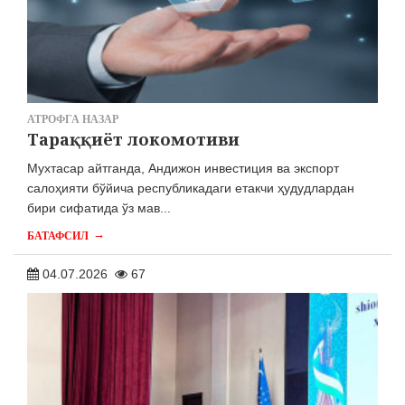
АТРОФГА НАЗАР
Тараққиёт локомотиви
Мухтасар айтганда, Андижон инвестиция ва экспорт
салоҳияти бўйича республикадаги етакчи ҳудудлардан
бири сифатида ўз мав...
→
БАТАФСИЛ
04.07.2026
67