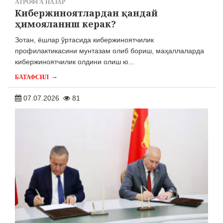
АТРОФГА НАЗАР
Кибержиноятлардан қандай
ҳимояланиш керак?
Зотан, ёшлар ўртасида кибержиноятчилик
профилактикасини мунтазам олиб бориш, маҳаллаларда
кибержиноятчилик олдини олиш ю...
→
БАТАФСИЛ
07.07.2026
81