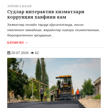
АТРОФГА НАЗАР
Судлар интерактив хизматлари
коррупция хавфини кам
Хизматлар онлайн тарзда кўрсатилганда, инсон
омилининг камайиши, жараёнлар ошкора таъминланиши,
бюрократиянинг қисқариши...
→
БАТАФСИЛ
20.07.2026
62