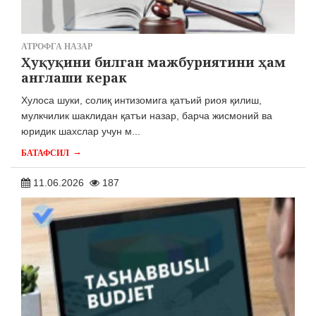
АТРОФГА НАЗАР
Ҳуқуқини билган мажбуриятини ҳам
англаши керак
Хулоса шуки, солиқ интизомига қатъий риоя қилиш,
мулкчилик шаклидан қатъи назар, барча жисмоний ва
юридик шахслар учун м...
→
БАТАФСИЛ
11.06.2026
187