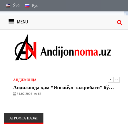
Ўзб
Рус
MENU
ЭЪЛОН ВА БИЛДИРУВЛАР
МЕРОС БИЛДИРУВЛАРИ
27.07.2026
2238
ЭЪЛОН ВА БИЛДИРУВЛАР
МЕРОС ИШИ БЎЙИЧА ЭЪЛОН
03.08.2026
1746
АНДИЖОНДА
Андижонда ҳам “Янгийўл тажрибаси” бўйича амалий ишлар бошланди
31.07.2026
66
АНДИЖОНДА
“Асака” газ тўлдириш шохобчасида махсус-тактик ўқув машқлари ташкил этилди
30.07.2026
69
АТРОФГА НАЗАР
ЭЪЛОН ВА БИЛДИРУВЛАР
МЕРОС БИЛДИРУВЛАРИ