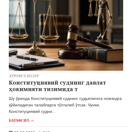
АТРОФГА НАЗАР
Конституциявий суднинг давлат
ҳокимияти тизимида т
Шу ўринда Конституциявий суднинг судьялигига номзодга
қўйиладиган талабларга тўхталиб ўтсак. Чунки,
Конституциявий судни...
→
БАТАФСИЛ