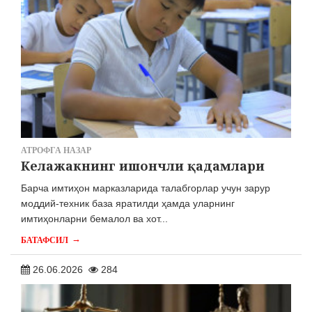
АТРОФГА НАЗАР
Келажакнинг ишончли қадамлари
Барча имтиҳон марказларида талабгорлар учун зарур
моддий-техник база яратилди ҳамда уларнинг
имтиҳонларни бемалол ва хот...
→
БАТАФСИЛ
26.06.2026
284