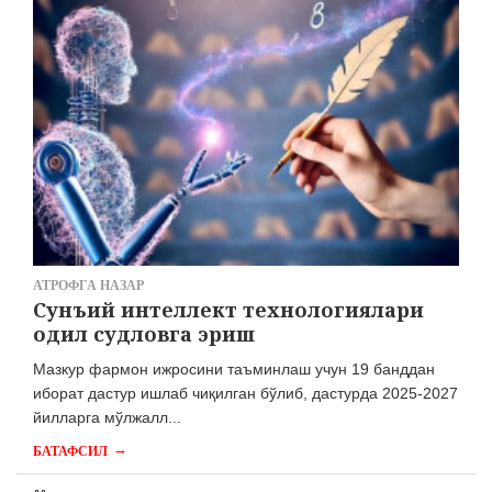
АТРОФГА НАЗАР
Сунъий интеллект технологиялари
одил судловга эриш
Мазкур фармон ижросини таъминлаш учун 19 банддан
иборат дастур ишлаб чиқилган бўлиб, дастурда 2025-2027
йилларга мўлжалл...
→
БАТАФСИЛ