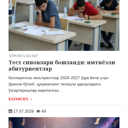
АТРОФГА НАЗАР
Тест синовлари бошланди: имтиёзли
абитуриентлар
Келтирилган маълумотлар 2026-2027 ўқув йили учун
ўринли бўлиб, ҳукуматнинг тегишли қарорларига
ўзгартиришлар киритилган ...
→
БАТАФСИЛ
17.07.2026
49