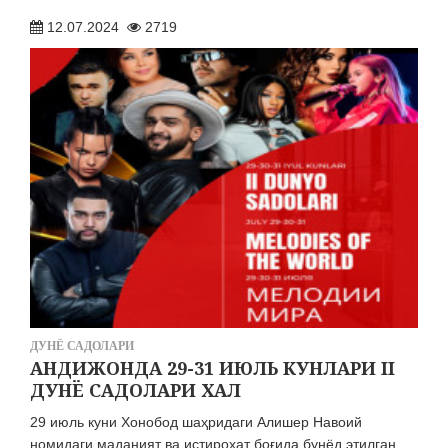
27.07.2026
2242
12.07.2024
2719
ЭЪЛОН ВА БИЛДИРУВЛАР
МЕРОС ИШИ БЎЙИЧА ЭЪЛОН
03.08.2026
1755
ДУНЁ САДОЛАРИ
АНДИЖОНДА 29-31 ИЮЛЬ КУНЛАРИ II
ДУНЁ САДОЛАРИ ХАЛ
29 июль куни Хонобод шаҳридаги Алишер Навоий
номидаги маданият ва истироҳат боғида бунёд этилган