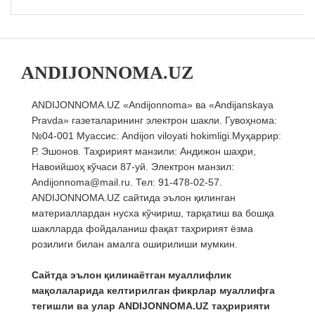
ANDIJONNOMA.UZ
ANDIJONNOMA.UZ «Andijonnoma» ва «Andijanskaya
Pravda» газеталарининг электрон шакли. Гувоҳнома:
№04-001 Муассис: Andijon viloyati hokimligi.Муҳаррир:
Р. Эшонов. Таҳририят манзили: Андижон шаҳри,
Навоийшоҳ кўчаси 87-уй. Электрон манзил:
Andijonnoma@mail.ru. Тел: 91-478-02-57.
ANDIJONNOMA.UZ сайтида эълон қилинган
материаллардан нусха кўчириш, тарқатиш ва бошқа
шаклларда фойдаланиш фақат таҳририят ёзма
розилиги билан амалга оширилиши мумкин.
Сайтда эълон қилинаётган муаллифлик
мақолаларида келтирилган фикрлар муаллифга
тегишли ва улар ANDIJONNOMA.UZ таҳририяти