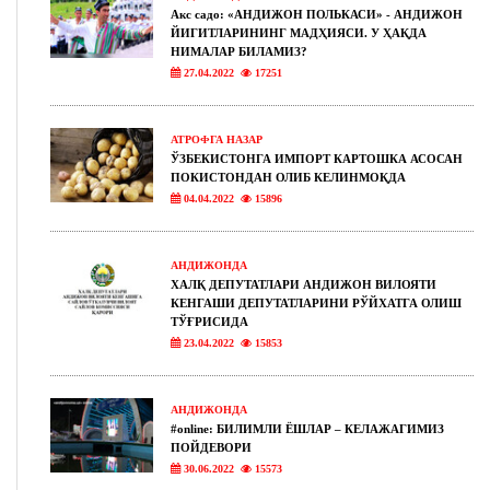
Акс садо: «АНДИЖОН ПОЛЬКАСИ» - АНДИЖОН
ЙИГИТЛАРИНИНГ МАДҲИЯСИ. У ҲАҚДА
НИМАЛАР БИЛАМИЗ?
27.04.2022
17251
АТРОФГА НАЗАР
ЎЗБЕКИСТОНГА ИМПОРТ КАРТОШКА АСОСАН
ПОКИСТОНДАН ОЛИБ КЕЛИНМОҚДА
04.04.2022
15896
АНДИЖОНДА
ХАЛҚ ДЕПУТАТЛАРИ АНДИЖОН ВИЛОЯТИ
КЕНГАШИ ДЕПУТАТЛАРИНИ РЎЙХАТГА ОЛИШ
ТЎҒРИСИДА
23.04.2022
15853
АНДИЖОНДА
#online: БИЛИМЛИ ЁШЛАР – КЕЛАЖАГИМИЗ
ПОЙДЕВОРИ
30.06.2022
15573