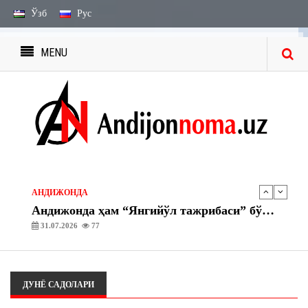
Ўзб
Рус
MENU
ЭЪЛОН ВА БИЛДИРУВЛАР
МЕРОС БИЛДИРУВЛАРИ
27.07.2026
2242
ЭЪЛОН ВА БИЛДИРУВЛАР
МЕРОС ИШИ БЎЙИЧА ЭЪЛОН
03.08.2026
1755
АНДИЖОНДА
Андижонда ҳам “Янгийўл тажрибаси” бўйича амалий ишлар бошланди
31.07.2026
77
АНДИЖОНДА
“Асака” газ тўлдириш шохобчасида махсус-тактик ўқув машқлари ташкил этилди
30.07.2026
77
ДУНЁ САДОЛАРИ
ЭЪЛОН ВА БИЛДИРУВЛАР
МЕРОС БИЛДИРУВЛАРИ