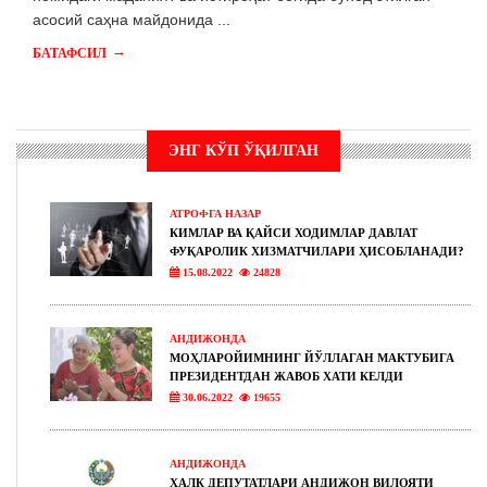
асосий саҳна майдонида ...
→
БАТАФСИЛ
ЭНГ КЎП ЎҚИЛГАН
АТРОФГА НАЗАР
КИМЛАР ВА ҚАЙСИ ХОДИМЛАР ДАВЛАТ
ФУҚАРОЛИК ХИЗМАТЧИЛАРИ ҲИСОБЛАНАДИ?
15.08.2022
24828
АНДИЖОНДА
МОҲЛАРОЙИМНИНГ ЙЎЛЛАГАН МАКТУБИГА
ПРЕЗИДЕНТДАН ЖАВОБ ХАТИ КЕЛДИ
30.06.2022
19655
АНДИЖОНДА
ХАЛҚ ДЕПУТАТЛАРИ АНДИЖОН ВИЛОЯТИ