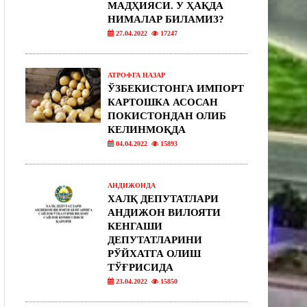
МАДҲИЯСИ. У ҲАҚДА
НИМАЛАР БИЛАМИЗ?
27.04.2022
17247
АТРОФГА НАЗАР
ЎЗБЕКИСТОНГА ИМПОРТ
КАРТОШКА АСОСАН
ПОКИСТОНДАН ОЛИБ
КЕЛИНМОҚДА
04.04.2022
15893
АНДИЖОНДА
ХАЛҚ ДЕПУТАТЛАРИ
АНДИЖОН ВИЛОЯТИ
КЕНГАШИ
ДЕПУТАТЛАРИНИ
РЎЙХАТГА ОЛИШ
ТЎҒРИСИДА
23.04.2022
15850