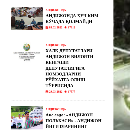
АНДИЖОНДА
АНДИЖОНДА ҲЕЧ КИМ
КЎЧАДА ҚОЛМАЙДИ
03.02.2022
17812
АНДИЖОНДА
ХАЛҚ ДЕПУТАТЛАРИ
АНДИЖОН ВИЛОЯТИ
КЕНГАШИ
ДЕПУТАТЛИГИГА
НОМЗОДЛАРНИ
РЎЙХАТГА ОЛИШ
ТЎҒРИСИДА
29.03.2022
17577
АНДИЖОНДА
Акс садо: «АНДИЖОН
ПОЛЬКАСИ» - АНДИЖОН
ЙИГИТЛАРИНИНГ