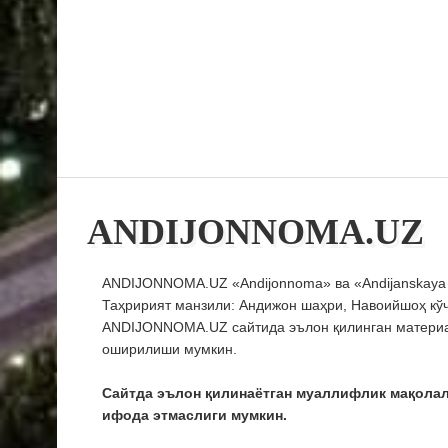
ANDIJONNOMA.UZ
ANDIJONNOMA.UZ «Andijonnoma» ва «Andijanskaya Pr
Таҳририят манзили: Андижон шаҳри, Навоийшоҳ кўча
ANDIJONNOMA.UZ сайтида эълон қилинган материал
оширилиши мумкин.
Сайтда эълон қилинаётган муаллифлик мақола
ифода этмаслиги мумкин.