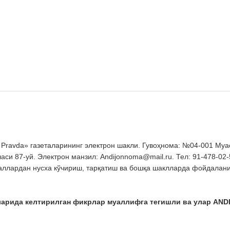
avda» газеталарининг электрон шакли. Гувоҳнома: №04-001 Муассис:
си 87-уй. Электрон манзил: Andijonnoma@mail.ru. Тел: 91-478-02-
лардан нусха кўчириш, тарқатиш ва бошқа шаклларда фойдаланиш
ларида келтирилган фикрлар муаллифга тегишли ва улар AND