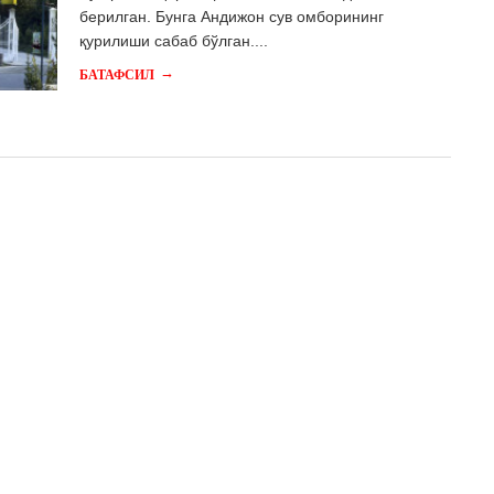
берилган. Бунга Андижон сув омборининг
қурилиши сабаб бўлган....
→
БАТАФСИЛ