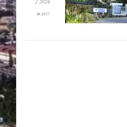
/
2024
2177