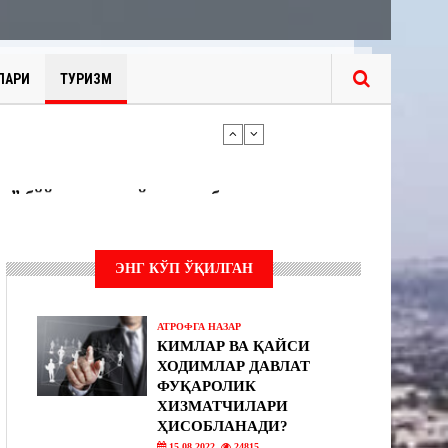
ЛАРИ
ТУРИЗМ
Андижонда ҳам “Янгийўл тажрибаси” бўйича амалий ишлар бошланди
“Асака” газ тўлдириш шохобчасида махсус-тактик ўқув машқлари ташкил этилди
ЭНГ КЎП ЎҚИЛГАН
АТРОФГА НАЗАР
КИМЛАР ВА ҚАЙСИ
ХОДИМЛАР ДАВЛАТ
ФУҚАРОЛИК
ХИЗМАТЧИЛАРИ
ҲИСОБЛАНАДИ?
15.08.2022
24815