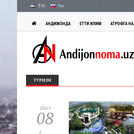
Ўзб
Рус
АНДИЖОНДА
ЕТТИ ИҚЛИМ
АТРОФГА НА
ТУРИЗМ
Июл
08