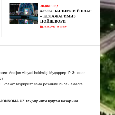
АНДИЖОНДА
#online: БИЛИМЛИ ЁШЛАР
– КЕЛАЖАГИМИЗ
ПОЙДЕВОРИ
30.06.2022
15570
 Andijon viloyati hokimligi.Муҳаррир: Р. Эшонов.
57.
 фақат таҳририят ёзма розилиги билан амалга
IJONNOMA.UZ таҳририяти нуқтаи назарини