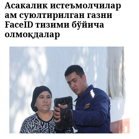
Асакалик истеъмолчилар
27.07.2026
2241
ҳам суюлтирилган газни
ЭЪЛОН ВА БИЛДИРУВЛАР
МЕРОС ИШИ БЎЙИЧА ЭЪЛОН
FaceID тизими бўйича
03.08.2026
1754
олмоқдалар