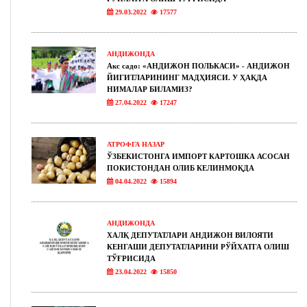
29.03.2022
17577
АНДИЖОНДА
Акс садо: «АНДИЖОН ПОЛЬКАСИ» - АНДИЖОН
ЙИГИТЛАРИНИНГ МАДҲИЯСИ. У ҲАҚДА
НИМАЛАР БИЛАМИЗ?
27.04.2022
17247
АТРОФГА НАЗАР
ЎЗБЕКИСТОНГА ИМПОРТ КАРТОШКА АСОСАН
ПОКИСТОНДАН ОЛИБ КЕЛИНМОҚДА
04.04.2022
15894
АНДИЖОНДА
ХАЛҚ ДЕПУТАТЛАРИ АНДИЖОН ВИЛОЯТИ
КЕНГАШИ ДЕПУТАТЛАРИНИ РЎЙХАТГА ОЛИШ
ТЎҒРИСИДА
23.04.2022
15850