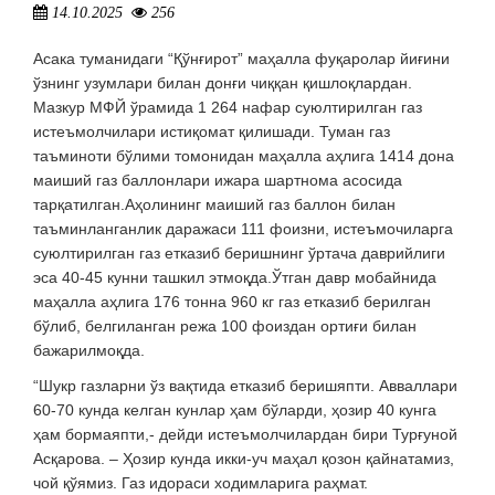
14.10.2025
256
Асака туманидаги “Қўнғирот” маҳалла фуқаролар йиғини
ўзнинг узумлари билан донғи чиққан қишлоқлардан.
Мазкур МФЙ ўрамида 1 264 нафар суюлтирилган газ
истеъмолчилари истиқомат қилишади. Туман газ
таъминоти бўлими томонидан маҳалла аҳлига 1414 дона
маиший газ баллонлари ижара шартнома асосида
тарқатилган.Аҳолининг маиший газ баллон билан
таъминланганлик даражаси 111 фоизни, истеъмочиларга
суюлтирилган газ етказиб беришнинг ўртача даврийлиги
эса 40-45 кунни ташкил этмоқда.Ўтган давр мобайнида
маҳалла аҳлига 176 тонна 960 кг газ етказиб берилган
бўлиб, белгиланган режа 100 фоиздан ортиғи билан
бажарилмоқда.
“Шукр газларни ўз вақтида етказиб беришяпти. Авваллари
60-70 кунда келган кунлар ҳам бўларди, ҳозир 40 кунга
ҳам бормаяпти,- дейди истеъмолчилардан бири Турғуной
Асқарова. – Ҳозир кунда икки-уч маҳал қозон қайнатамиз,
чой қўямиз. Газ идораси ходимларига раҳмат.