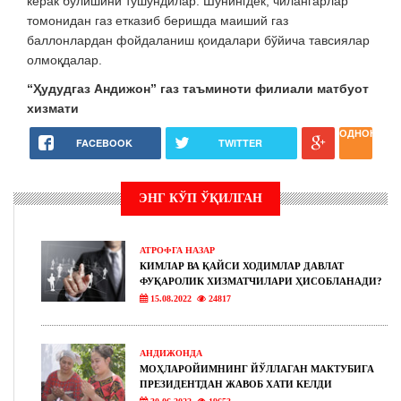
керак бўлишини тушундилар. Шунингдек, чилангарлар
томонидан газ етказиб беришда маиший газ
баллонлардан фойдаланиш қоидалари бўйича тавсиялар
олмоқдалар.
“Ҳудудгаз Андижон” газ таъминоти филиали матбуот
хизмати
ОДНОКЛАС
FACEBOOK
TWITTER
ЭНГ КЎП ЎҚИЛГАН
АТРОФГА НАЗАР
КИМЛАР ВА ҚАЙСИ ХОДИМЛАР ДАВЛАТ
ФУҚАРОЛИК ХИЗМАТЧИЛАРИ ҲИСОБЛАНАДИ?
15.08.2022
24817
АНДИЖОНДА
МОҲЛАРОЙИМНИНГ ЙЎЛЛАГАН МАКТУБИГА
ПРЕЗИДЕНТДАН ЖАВОБ ХАТИ КЕЛДИ