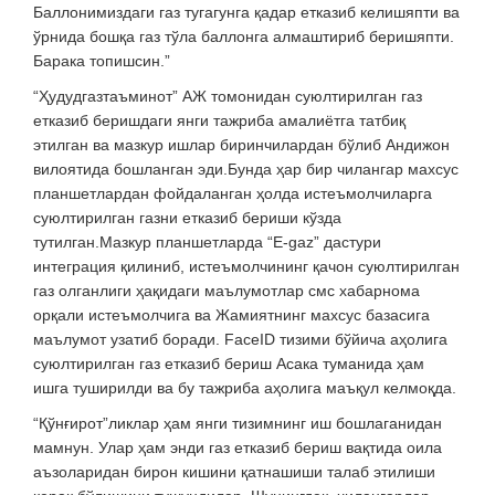
Баллонимиздаги газ тугагунга қадар етказиб келишяпти ва
ўрнида бошқа газ тўла баллонга алмаштириб беришяпти.
Барака топишсин.”
“Ҳудудгазтаъминот” АЖ томонидан суюлтирилган газ
етказиб беришдаги янги тажриба амалиётга татбиқ
этилган ва мазкур ишлар биринчилардан бўлиб Андижон
вилоятида бошланган эди.Бунда ҳар бир чилангар махсус
планшетлардан фойдаланган ҳолда истеъмолчиларга
суюлтирилган газни етказиб бериши кўзда
тутилган.Мазкур планшетларда “E-gaz” дастури
интегрaция қилиниб, истеъмолчининг қачон суюлтирилган
газ олганлиги ҳақидаги маълумотлар смс хабарнома
орқали истеъмолчига ва Жамиятнинг махсус базасига
маълумот узатиб боради. FaceID тизими бўйича аҳолига
суюлтирилган газ етказиб бериш Асака туманида ҳам
ишга туширилди ва бу тажриба аҳолига маъқул келмоқда.
“Қўнғирот”ликлар ҳам янги тизимнинг иш бошлаганидан
мамнун. Улар ҳам энди газ етказиб бериш вақтида оила
аъзоларидан бирон кишини қатнашиши талаб этилиши