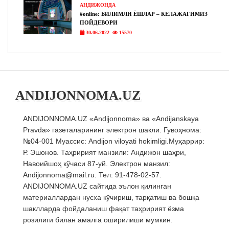
АНДИЖОНДА
#online: БИЛИМЛИ ЁШЛАР – КЕЛАЖАГИМИЗ
ПОЙДЕВОРИ
30.06.2022
15570
ANDIJONNOMA.UZ
ANDIJONNOMA.UZ «Andijonnoma» ва «Andijanskaya
Pravda» газеталарининг электрон шакли. Гувоҳнома:
№04-001 Муассис: Andijon viloyati hokimligi.Муҳаррир:
Р. Эшонов. Таҳририят манзили: Андижон шаҳри,
Навоийшоҳ кўчаси 87-уй. Электрон манзил:
Andijonnoma@mail.ru. Тел: 91-478-02-57.
ANDIJONNOMA.UZ сайтида эълон қилинган
материаллардан нусха кўчириш, тарқатиш ва бошқа
шаклларда фойдаланиш фақат таҳририят ёзма
розилиги билан амалга оширилиши мумкин.