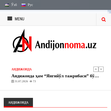
Ўзб
Рус
MENU
ЭЪЛОН ВА БИЛДИРУВЛАР
МЕРОС БИЛДИРУВЛАРИ
27.07.2026
2241
ЭЪЛОН ВА БИЛДИРУВЛАР
МЕРОС ИШИ БЎЙИЧА ЭЪЛОН
03.08.2026
1754
АНДИЖОНДА
Андижонда ҳам “Янгийўл тажрибаси” бўйича амалий ишлар бошланди
31.07.2026
73
АНДИЖОНДА
“Асака” газ тўлдириш шохобчасида махсус-тактик ўқув машқлари ташкил этилди
30.07.2026
74
АНДИЖОНДА
ЭЪЛОН ВА БИЛДИРУВЛАР
МЕРОС БИЛДИРУВЛАРИ