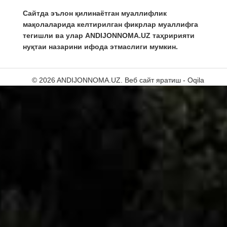
Сайтда эълон қилинаётган муаллифлик
мақолаларида келтирилган фикрлар муаллифга
тегишли ва улар ANDIJONNOMA.UZ таҳририяти
нуқтаи назарини ифода этмаслиги мумкин.
© 2026 ANDIJONNOMA.UZ.
Веб сайт яратиш - Oqila