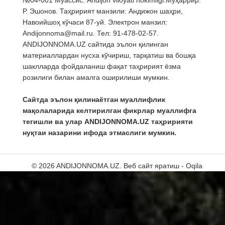
Р. Эшонов. Таҳририят манзили: Андижон шаҳри,
Навоийшоҳ кўчаси 87-уй. Электрон манзил:
Andijonnoma@mail.ru. Тел: 91-478-02-57.
ANDIJONNOMA.UZ сайтида эълон қилинган
материаллардан нусха кўчириш, тарқатиш ва бошқа
шаклларда фойдаланиш фақат таҳририят ёзма
розилиги билан амалга оширилиши мумкин.
Сайтда эълон қилинаётган муаллифлик
мақолаларида келтирилган фикрлар муаллифга
тегишли ва улар ANDIJONNOMA.UZ таҳририяти
нуқтаи назарини ифода этмаслиги мумкин.
© 2026 ANDIJONNOMA.UZ.
Веб сайт яратиш - Oqila