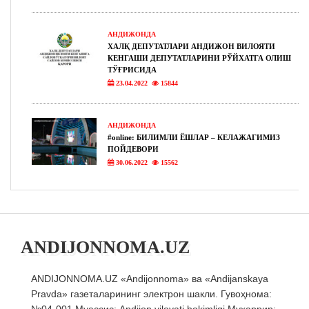
АНДИЖОНДА
ХАЛҚ ДЕПУТАТЛАРИ АНДИЖОН ВИЛОЯТИ
КЕНГАШИ ДЕПУТАТЛАРИНИ РЎЙХАТГА ОЛИШ
ТЎҒРИСИДА
23.04.2022
15844
АНДИЖОНДА
#online: БИЛИМЛИ ЁШЛАР – КЕЛАЖАГИМИЗ
ПОЙДЕВОРИ
30.06.2022
15562
ANDIJONNOMA.UZ
ANDIJONNOMA.UZ «Andijonnoma» ва «Andijanskaya
Pravda» газеталарининг электрон шакли. Гувоҳнома:
№04-001 Муассис: Andijon viloyati hokimligi.Муҳаррир: