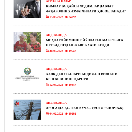
АТРОФГА НАЗАР
КИМЛАР ВА ҚАЙСИ ХОДИМЛАР ДАВЛАТ
ФУҚАРОЛИК ХИЗМАТЧИЛАРИ ҲИСОБЛАНАДИ?
15.08.2022
24792
АНДИЖОНДА
МОҲЛАРОЙИМНИНГ ЙЎЛЛАГАН МАКТУБИГА
ПРЕЗИДЕНТДАН ЖАВОБ ХАТИ КЕЛДИ
30.06.2022
19647
АНДИЖОНДА
ХАЛҚ ДЕПУТАТЛАРИ АНДИЖОН ВИЛОЯТИ
КЕНГАШИНИНГ ҚАРОРИ
12.03.2022
19347
АНДИЖОНДА
АРОСАТДА ҚОЛГАН КЎЧА... (ФОТОРЕПОРТАЖ)
04.02.2022
19202