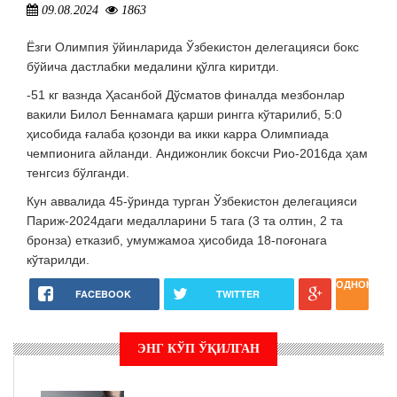
09.08.2024
1863
Ёзги Олимпия ўйинларида Ўзбекистон делегацияси бокс
бўйича дастлабки медалини қўлга киритди.
-51 кг вазнда Ҳасанбой Дўсматов финалда мезбонлар
вакили Билол Беннамага қарши рингга кўтарилиб, 5:0
ҳисобида ғалаба қозонди ва икки карра Олимпиада
чемпионига айланди. Андижонлик боксчи Рио-2016да ҳам
тенгсиз бўлганди.
Кун аввалида 45-ўринда турган Ўзбекистон делегацияси
Париж-2024даги медалларини 5 тага (3 та олтин, 2 та
бронза) етказиб, умумжамоа ҳисобида 18-поғонага
кўтарилди.
ОДНОКЛАС
FACEBOOK
TWITTER
ЭНГ КЎП ЎҚИЛГАН