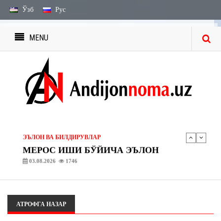
Ўзб
Рус
MENU
ЭЪЛОН ВА БИЛДИРУВЛАР
МЕРОС БИЛДИРУВЛАРИ
27.07.2026
2238
ЭЪЛОН ВА БИЛДИРУВЛАР
МЕРОС ИШИ БЎЙИЧА ЭЪЛОН
03.08.2026
1746
АНДИЖОНДА
Андижонда ҳам “Янгийўл тажрибаси” бўйича амалий ишлар бошланди
31.07.2026
65
АНДИЖОНДА
“Асака” газ тўлдириш шохобчасида махсус-тактик ўқув машқлари ташкил этилди
30.07.2026
68
АТРОФГА НАЗАР
ЭЪЛОН ВА БИЛДИРУВЛАР
МЕРОС БИЛДИРУВЛАРИ