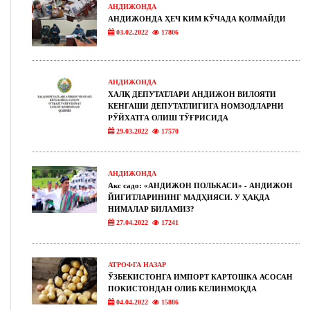
АНДИЖОНДА
АНДИЖОНДА ҲЕЧ КИМ КЎЧАДА ҚОЛМАЙДИ
03.02.2022
17806
АНДИЖОНДА
ХАЛҚ ДЕПУТАТЛАРИ АНДИЖОН ВИЛОЯТИ
КЕНГАШИ ДЕПУТАТЛИГИГА НОМЗОДЛАРНИ
РЎЙХАТГА ОЛИШ ТЎҒРИСИДА
29.03.2022
17570
АНДИЖОНДА
Акс садо: «АНДИЖОН ПОЛЬКАСИ» - АНДИЖОН
ЙИГИТЛАРИНИНГ МАДҲИЯСИ. У ҲАҚДА
НИМАЛАР БИЛАМИЗ?
27.04.2022
17241
АТРОФГА НАЗАР
ЎЗБЕКИСТОНГА ИМПОРТ КАРТОШКА АСОСАН
ПОКИСТОНДАН ОЛИБ КЕЛИНМОҚДА
04.04.2022
15886