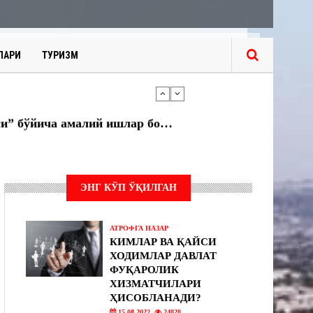
ЛАРИ
ТУРИЗМ
Андижонда ҳам “Янгийўл тажрибаси” бўйича амалий ишлар бошланди
“Асака” газ тўлдириш шохобчасида махсус-тактик ўқув машқлари ташкил этилди
ЭНГ КЎП ЎҚИЛГАН
АТРОФГА НАЗАР
КИМЛАР ВА ҚАЙСИ
ХОДИМЛАР ДАВЛАТ
ФУҚАРОЛИК
ХИЗМАТЧИЛАРИ
ҲИСОБЛАНАДИ?
15.08.2022
24828