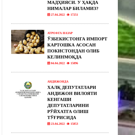
МАДҲИЯСИ. У ҲАҚДА
НИМАЛАР БИЛАМИЗ?
27.04.2022
17251
АТРОФГА НАЗАР
ЎЗБЕКИСТОНГА ИМПОРТ
КАРТОШКА АСОСАН
ПОКИСТОНДАН ОЛИБ
КЕЛИНМОҚДА
04.04.2022
15896
АНДИЖОНДА
ХАЛҚ ДЕПУТАТЛАРИ
АНДИЖОН ВИЛОЯТИ
КЕНГАШИ
ДЕПУТАТЛАРИНИ
РЎЙХАТГА ОЛИШ
ТЎҒРИСИДА
23.04.2022
15853