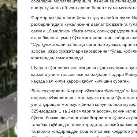
соҳаларни молиялаштиришга, пенсия ва стипендиял
инфратузилма объектларини барпо этувчи муҳим п
Фермерлик фаолияти билан шуғулланиб келувчи Но
раҳбарлигидаги хўжаликнинг давлат бюджетига тўл
салкам 16 миллион сўмга етгач, солиқ қарздорлиг
ижро бюроси туман бўлимига ижро этиш юборилади
“Суд ҳужжатлари ва бошқа органлар ҳужжатларини 
асосан, ижро ҳужжатлари қарздорнинг тўлаш қобил
юритишдан тамомланади.
Шундан сўнг солиқ инспекцияси судга мурожаат қил
қарзини унинг таъсисчиси ва раҳбари Нодира Фай
ҳақида ҳал қилув қарори қабул қилишни сўраган.
Янги таҳрирдаги “Фермер хўжалиги тўғрисида”ги Қо
фермер хўжалигининг мол-мулки етарли бўлмаган 
ўзига қарашли мол-мулк билан қонунчиликка мувоф
329-моддаси 1 ва 2-қисмларига асосан, қонунчили
бўлган бошқа шахснинг жавобгарлигига қўшимча ра
талаблар қўйишдан олдин кредитор асосий қарздорг
талабини қондиришдан бош тортса ёки кредитор ун