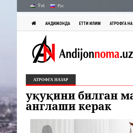
Ўзб
Рус
АНДИЖОНДА
ЕТТИ ИҚЛИМ
АТРОФГА НА
АТРОФГА НАЗАР
Ҳуқуқини билган 
англаши керак