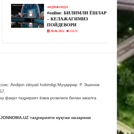
АНДИЖОНДА
#online: БИЛИМЛИ ЁШЛАР
– КЕЛАЖАГИМИЗ
ПОЙДЕВОРИ
30.06.2022
15573
 Andijon viloyati hokimligi.Муҳаррир: Р. Эшонов.
57.
 фақат таҳририят ёзма розилиги билан амалга
IJONNOMA.UZ таҳририяти нуқтаи назарини