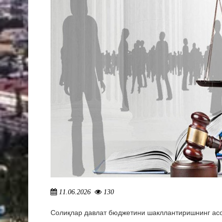
11.06.2026
130
Солиқлар давлат бюджетини шакллантиришнинг асос