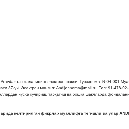
avda» газеталарининг электрон шакли. Гувоҳнома: №04-001 Муассис:
си 87-уй. Электрон манзил: Andijonnoma@mail.ru. Тел: 91-478-02-
лардан нусха кўчириш, тарқатиш ва бошқа шаклларда фойдаланиш
ларида келтирилган фикрлар муаллифга тегишли ва улар AND