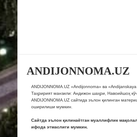
ANDIJONNOMA.UZ
ANDIJONNOMA.UZ «Andijonnoma» ва «Andijanskaya Pr
Таҳририят манзили: Андижон шаҳри, Навоийшоҳ кўча
ANDIJONNOMA.UZ сайтида эълон қилинган материал
оширилиши мумкин.
Сайтда эълон қилинаётган муаллифлик мақола
ифода этмаслиги мумкин.