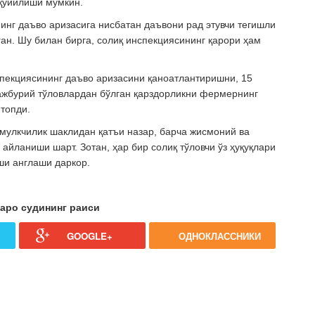
 қўйилиши мумкин.
инг даъво аризасига нисбатан даъвони рад этувчи тегишли
ан. Шу билан бирга, солиқ инспекциясининг қарори ҳам
спекциясининг даъво аризасини қаноатлантиришни, 15
ажбурий тўловлардан бўлган қарздорликни фермернинг
топди.
 мулкчилик шаклидан қатъи назар, барча жисмоний ва
йланиши шарт. Зотан, ҳар бир солиқ тўловчи ўз ҳуқуқлари
хши
англаши даркор.
аро судининг раиси
GOOGLE+
ОДНОКЛАССНИКИ