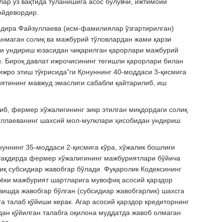
ар ўз вақтида тўланишига асос бўлувчи, ижтимоий
ойдевордир.
дира Файзуллаева (исм-фамилиялар ўзгартирилган)
анмаган солиқ ва мажбурий тўловлардан жами қарзи
ини ундириш юзасидан чиқарилган қарорлари мажбурий
. Бироқ давлат ижрочисининг тегишли қарорлари билан
ижро этиш тўғрисида”ги Қонуннинг 40-моддаси 3-қисмига
иятининг мавжуд эмаслиги сабабли қайтарилиб, иш
иб, фермер хўжалигининг зикр этилган миқдордаги солиқ
зуллаеванинг шахсий мол-мулклари ҳисобидан ундириш
нуннинг 35-моддаси 2-қисмига кўра, хўжалик бошлиғи
тақдирда фермер хўжалигининг мажбуриятлари бўйича
иқ субсидиар жавобгар бўлади. Фуқаролик Кодексининг
к ёки мажбурият шартларига мувофиқ асосий қарздор
вишда жавобгар бўлган (субсидиар жавобгарлик) шахсга
а талаб қўйиши керак. Агар асосий қарздор кредиторнинг
дан қўйилган талабга оқилона муддатда жавоб олмаган