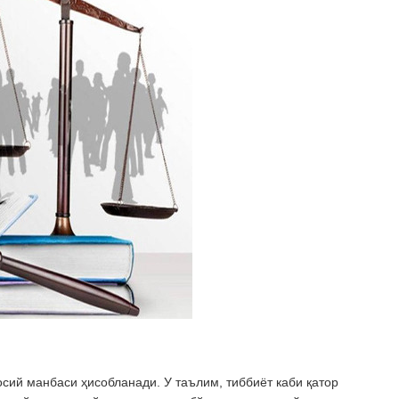
ий манбаси ҳисобланади. У таълим, тиббиёт каби қатор