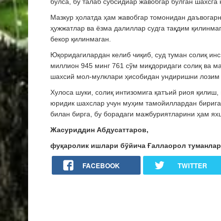
бўлса, бу талаб субсидиар жавобгар бўлган шахсга
Мазкур ҳолатда ҳам жавобгар томонидан даъвогарн
ҳужжатлар ва ёзма далиллар судга тақдим қилинмаг
бекор қилинмаган.
Юқоридагилардан келиб чиқиб, суд туман солиқ ин
миллион 945 минг 761 сўм миқдоридаги солиқ ва м
шахсий мол-мулклари ҳисобидан ундиришни лозим 
Хулоса шуки, солиқ интизомига қатъий риоя қилиш,
юридик шахслар учун муҳим тамойиллардан бирига а
билан бирга, бу борадаги мажбуриятларини ҳам я
Жасуриддин Абдусаттаров,
фуқаролик ишлари бўйича Ғаллаорол туманлар
FACEBOOK
TWITTER