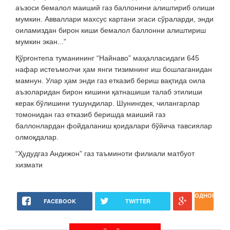
аъзоси бемалол маиший газ баллонини алиштириб олиши
мумкин. Авваллари махсус картани эгаси сўраларди, энди
оиламиздан бирон киши бемалол баллонни алиштириш
мумкин экан...”
Қўрғонтепа туманининг “Найнаво” маҳалласидаги 645
нафар истеъмолчи ҳам янги тизимнинг иш бошлаганидан
мамнун. Улар ҳам энди газ етказиб бериш вақтида оила
аъзоларидан бирон кишини қатнашиши талаб этилиши
керак бўлишини тушундилар. Шунингдек, чилангарлар
томонидан газ етказиб беришда маиший газ
баллонлардан фойдаланиш қоидалари бўйича тавсиялар
олмоқдалар.
“Ҳудудгаз Андижон” газ таъминоти филиали матбуот
хизмати
ОДНОКЛАС
FACEBOOK
TWITTER