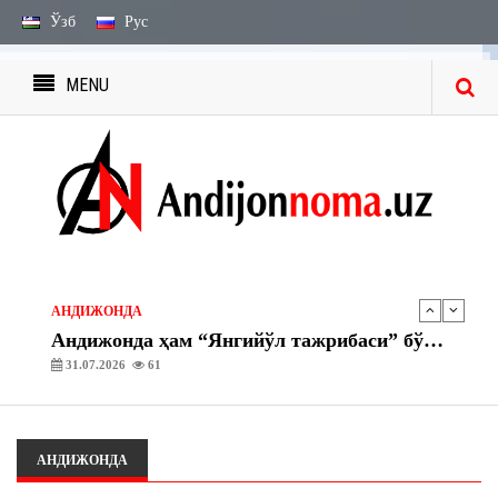
Ўзб
Рус
MENU
ЭЪЛОН ВА БИЛДИРУВЛАР
МЕРОС БИЛДИРУВЛАРИ
27.07.2026
2238
ЭЪЛОН ВА БИЛДИРУВЛАР
МЕРОС ИШИ БЎЙИЧА ЭЪЛОН
13.08.2026
1743
АНДИЖОНДА
Андижонда ҳам “Янгийўл тажрибаси” бўйича амалий ишлар бошланди
31.07.2026
61
АНДИЖОНДА
“Асака” газ тўлдириш шохобчасида махсус-тактик ўқув машқлари ташкил этилди
30.07.2026
64
АНДИЖОНДА
ЭЪЛОН ВА БИЛДИРУВЛАР
МЕРОС БИЛДИРУВЛАРИ