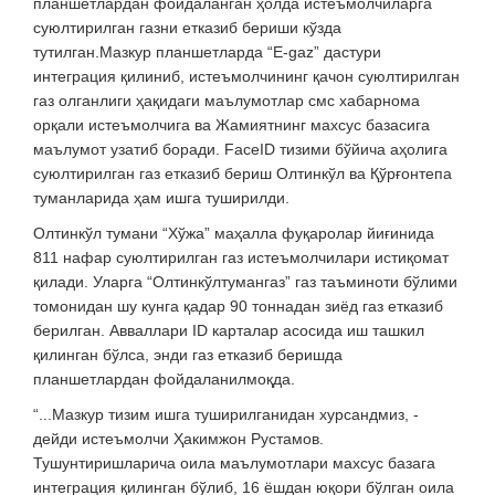
планшетлардан фойдаланган ҳолда истеъмолчиларга
суюлтирилган газни етказиб бериши кўзда
тутилган.Мазкур планшетларда “E-gaz” дастури
интегрaция қилиниб, истеъмолчининг қачон суюлтирилган
газ олганлиги ҳақидаги маълумотлар смс хабарнома
орқали истеъмолчига ва Жамиятнинг махсус базасига
маълумот узатиб боради. FaceID тизими бўйича аҳолига
суюлтирилган газ етказиб бериш Олтинкўл ва Қўрғонтепа
туманларида ҳам ишга туширилди.
Олтинкўл тумани “Хўжа” маҳалла фуқаролар йиғинида
811 нафар суюлтирилган газ истеъмолчилари истиқомат
қилади. Уларга “Олтинкўлтумангаз” газ таъминоти бўлими
томонидан шу кунга қадар 90 тоннадан зиёд газ етказиб
берилган. Авваллари ID карталар асосида иш ташкил
қилинган бўлса, энди газ етказиб беришда
планшетлардан фойдаланилмоқда.
“...Мазкур тизим ишга туширилганидан хурсандмиз, -
дейди истеъмолчи Ҳакимжон Рустамов.
Тушунтиришларича оила маълумотлари махсус базага
интеграция қилинган бўлиб, 16 ёшдан юқори бўлган оила