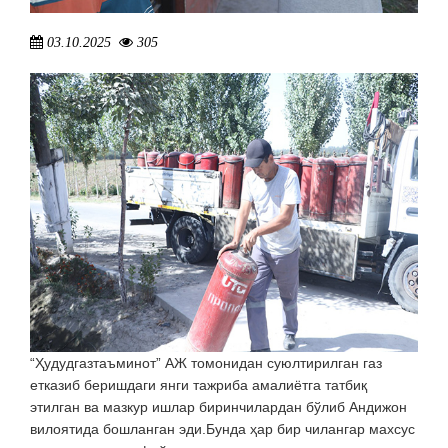
03.10.2025
305
“Ҳудудгазтаъминот” АЖ томонидан суюлтирилган газ
етказиб беришдаги янги тажриба амалиётга татбиқ
этилган ва мазкур ишлар биринчилардан бўлиб Андижон
вилоятида бошланган эди.Бунда ҳар бир чилангар махсус