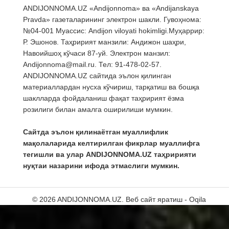
ANDIJONNOMA.UZ «Andijonnoma» ва «Andijanskaya
Pravda» газеталарининг электрон шакли. Гувоҳнома:
№04-001 Муассис: Andijon viloyati hokimligi.Муҳаррир:
Р. Эшонов. Таҳририят манзили: Андижон шаҳри,
Навоийшоҳ кўчаси 87-уй. Электрон манзил:
Andijonnoma@mail.ru. Тел: 91-478-02-57.
ANDIJONNOMA.UZ сайтида эълон қилинган
материаллардан нусха кўчириш, тарқатиш ва бошқа
шаклларда фойдаланиш фақат таҳририят ёзма
розилиги билан амалга оширилиши мумкин.
Сайтда эълон қилинаётган муаллифлик
мақолаларида келтирилган фикрлар муаллифга
тегишли ва улар ANDIJONNOMA.UZ таҳририяти
нуқтаи назарини ифода этмаслиги мумкин.
© 2026 ANDIJONNOMA.UZ.
Веб сайт яратиш - Oqila