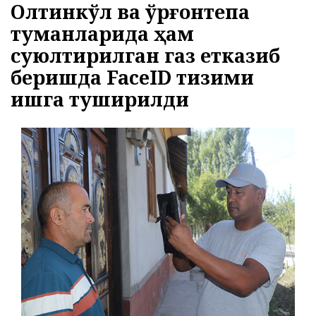
Олтинкўл ва Қўрғонтепа
27.07.2026
2238
туманларида ҳам
ЭЪЛОН ВА БИЛДИРУВЛАР
МЕРОС ИШИ БЎЙИЧА ЭЪЛОН
суюлтирилган газ етказиб
13.08.2026
1743
беришда FaceID тизими
ишга туширилди