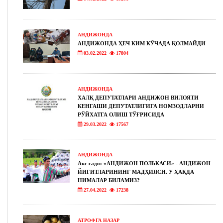
АНДИЖОНДА
АНДИЖОНДА ҲЕЧ КИМ КЎЧАДА ҚОЛМАЙДИ
03.02.2022
17804
АНДИЖОНДА
ХАЛҚ ДЕПУТАТЛАРИ АНДИЖОН ВИЛОЯТИ
КЕНГАШИ ДЕПУТАТЛИГИГА НОМЗОДЛАРНИ
РЎЙХАТГА ОЛИШ ТЎҒРИСИДА
29.03.2022
17567
АНДИЖОНДА
Акс садо: «АНДИЖОН ПОЛЬКАСИ» - АНДИЖОН
ЙИГИТЛАРИНИНГ МАДҲИЯСИ. У ҲАҚДА
НИМАЛАР БИЛАМИЗ?
27.04.2022
17238
АТРОФГА НАЗАР