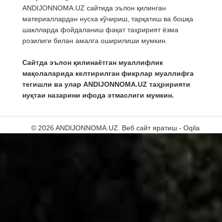
ANDIJONNOMA.UZ сайтида эълон қилинган
материаллардан нусха кўчириш, тарқатиш ва бошқа
шаклларда фойдаланиш фақат таҳририят ёзма
розилиги билан амалга оширилиши мумкин.
Сайтда эълон қилинаётган муаллифлик
мақолаларида келтирилган фикрлар муаллифга
тегишли ва улар ANDIJONNOMA.UZ таҳририяти
нуқтаи назарини ифода этмаслиги мумкин.
© 2026 ANDIJONNOMA.UZ.
Веб сайт яратиш - Oqila