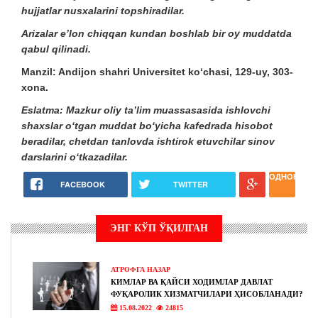
hujjatlar nusxalarini topshiradilar.
Arizalar e’lon chiqqan kundan boshlab bir oy muddatda
qabul qilinadi.
Manzil: Andijon shahri Universitet ko‘chasi, 129-uy, 303-
xona.
Eslatma: Mazkur oliy ta’lim muassasasida ishlovchi
shaxslar o‘tgan muddat bo‘yicha kafedrada hisobot
beradilar, chetdan tanlovda ishtirok etuvchilar sinov
darslarini o‘tkazadilar.
ОДНОКЛАС
FACEBOOK
TWITTER
ЭНГ КЎП ЎҚИЛГАН
АТРОФГА НАЗАР
КИМЛАР ВА ҚАЙСИ ХОДИМЛАР ДАВЛАТ
ФУҚАРОЛИК ХИЗМАТЧИЛАРИ ҲИСОБЛАНАДИ?
15.08.2022
24815