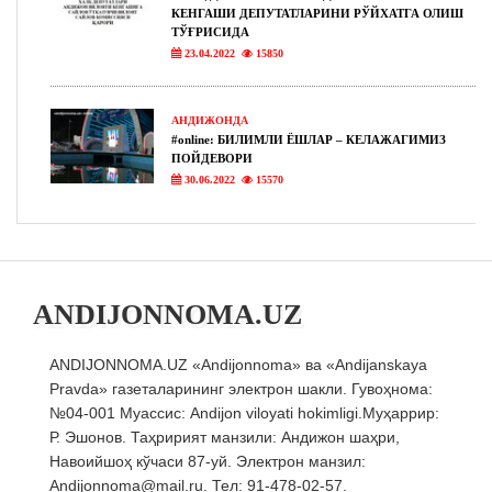
КЕНГАШИ ДЕПУТАТЛАРИНИ РЎЙХАТГА ОЛИШ
ТЎҒРИСИДА
23.04.2022
15850
АНДИЖОНДА
#online: БИЛИМЛИ ЁШЛАР – КЕЛАЖАГИМИЗ
ПОЙДЕВОРИ
30.06.2022
15570
ANDIJONNOMA.UZ
ANDIJONNOMA.UZ «Andijonnoma» ва «Andijanskaya
Pravda» газеталарининг электрон шакли. Гувоҳнома:
№04-001 Муассис: Andijon viloyati hokimligi.Муҳаррир:
Р. Эшонов. Таҳририят манзили: Андижон шаҳри,
Навоийшоҳ кўчаси 87-уй. Электрон манзил:
Andijonnoma@mail.ru. Тел: 91-478-02-57.