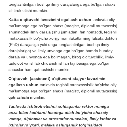
tenglashtirilgan boshqa ilmiy darajalariga ega bo‘lgan shaxs
ishtirok etishi mumkin.
Katta o‘qituvchi lavozimini egallash uchun
tanlovda oliy
ma’lumotga ega bo‘lgan shaxs (magistr, diplomli mutaxassis),
shuningdek ilmiy daraja (shu jumladan, fan nomzodi, tegishli
mutaxassislik bo‘yicha xorijiy mamlakatlarning falsafa doktori
(PhD) darajasiga yoki unga tenglashtirilgan boshqa ilmiy
darajalariga) va ilmiy unvonga ega bo‘lgan hamda bunday
daraja va unvonga ega bo‘lmagan, biroq o‘qituvchilik, ilmiy-
tadqiqot va ishlab chiqarish ishlari tajribasiga ega bo‘lgan
shaxslar ham qatnashishi mumkin.
O‘qituvchi (assistent) o‘qituvchi-stajyor lavozimini
egallash uchun
tanlovda tegishli mutaxassislik bo‘yicha oliy
ma’lumotga ega bo‘lgan shaxs (magistr, diplomli mutaxassis)
qatnashishi mumkin.
Tanlovda ishtirok etishni xohlaganlar rektor nomiga
ariza bilan kadrlarni hisobga olish bo‘yicha shaxsiy
varaqa, diplomlar va attestat­lar nusxalari, ilmiy ishlar va
ixtirolar ro‘yxati, malaka oshirganlik to‘g‘risidagi