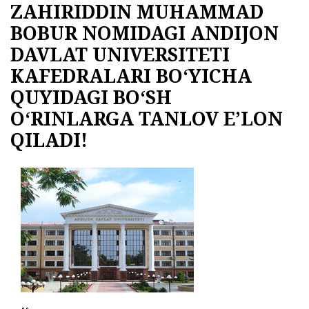
ZAHIRIDDIN MUHAMMAD
27.07.2026
2241
BOBUR NOMIDAGI ANDIJON
ЭЪЛОН ВА БИЛДИРУВЛАР
МЕРОС ИШИ БЎЙИЧА ЭЪЛОН
DAVLAT UNIVERSITETI
03.08.2026
1754
KAFEDRALARI BO‘YICHA
QUYIDAGI BO‘SH
O‘RINLARGA TANLOV E’LON
QILADI!