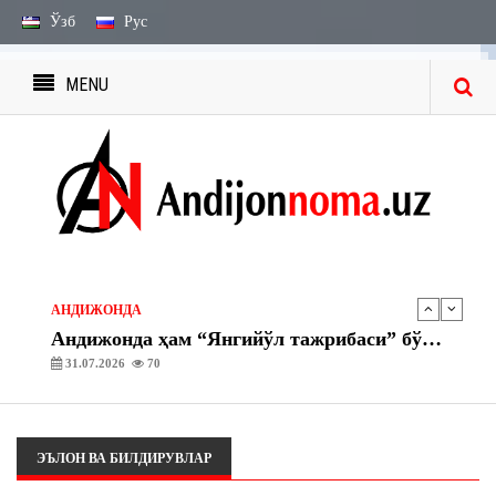
Ўзб
Рус
MENU
ЭЪЛОН ВА БИЛДИРУВЛАР
МЕРОС БИЛДИРУВЛАРИ
27.07.2026
2241
ЭЪЛОН ВА БИЛДИРУВЛАР
МЕРОС ИШИ БЎЙИЧА ЭЪЛОН
03.08.2026
1754
АНДИЖОНДА
Андижонда ҳам “Янгийўл тажрибаси” бўйича амалий ишлар бошланди
31.07.2026
70
АНДИЖОНДА
“Асака” газ тўлдириш шохобчасида махсус-тактик ўқув машқлари ташкил этилди
30.07.2026
72
ЭЪЛОН ВА БИЛДИРУВЛАР
ЭЪЛОН ВА БИЛДИРУВЛАР
МЕРОС БИЛДИРУВЛАРИ