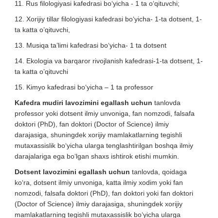
11. Rus filologiyasi kafedrasi bo‘yicha - 1 ta o‘qituvchi;
12. Xorijiy tillar filologiyasi kafedrasi bo‘yicha- 1-ta dotsent, 1-
ta katta o’qituvchi,
13. Musiqa ta’limi kafedrasi bo‘yicha- 1 ta dotsent
14. Ekologia va barqaror rivojlanish kafedrasi-1-ta dotsent, 1-
ta katta o’qituvchi
15. Kimyo kafedrasi bo‘yicha – 1 ta professor
Kafedra mudiri lavozimini egallash uchun
tanlovda
professor yoki dotsent ilmiy unvoniga, fan nomzodi, falsafa
doktori (PhD), fan doktori (Doctor of Science) ilmiy
darajasiga, shuningdek xorijiy mamlakatlarning tegishli
mutaxassislik bo‘yicha ularga tenglashtirilgan boshqa ilmiy
darajalariga ega bo‘lgan shaxs ishtirok etishi mumkin.
Dotsent lavozimini egallash uchun
tanlovda, qoidaga
ko‘ra, dotsent ilmiy unvoniga, katta ilmiy xodim yoki fan
nomzodi, falsafa doktori (PhD), fan doktori yoki fan doktori
(Doctor of Science) ilmiy darajasiga, shuningdek xorijiy
mamlakatlarning tegishli mutaxassislik bo‘yicha ularga