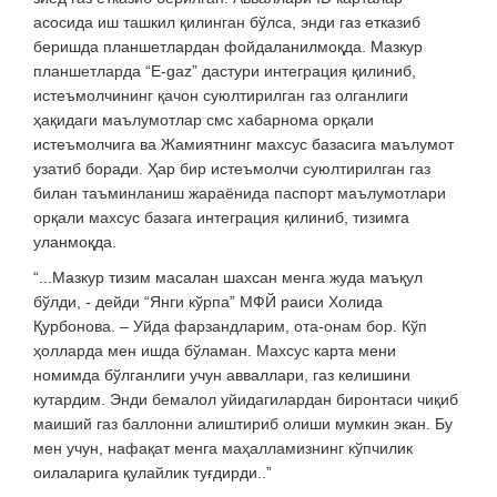
асосида иш ташкил қилинган бўлса, энди газ етказиб
беришда планшетлардан фойдаланилмоқда. Мазкур
планшетларда “E-gaz” дастури интегрaция қилиниб,
истеъмолчининг қачон суюлтирилган газ олганлиги
ҳақидаги маълумотлар смс хабарнома орқали
истеъмолчига ва Жамиятнинг махсус базасига маълумот
узатиб боради. Ҳар бир истеъмолчи суюлтирилган газ
билан таъминланиш жараёнида паспорт маълумотлари
орқали махсус базага интеграция қилиниб, тизимга
уланмоқда.
“...Мазкур тизим масалан шахсан менга жуда маъқул
бўлди, - дейди “Янги кўрпа” МФЙ раиси Холида
Қурбонова. – Уйда фарзандларим, ота-онам бор. Кўп
ҳолларда мен ишда бўламан. Махсус карта мени
номимда бўлганлиги учун авваллари, газ келишини
кутардим. Энди бемалол уйидагилардан биронтаси чиқиб
маиший газ баллонни алиштириб олиши мумкин экан. Бу
мен учун, нафақат менга маҳалламизнинг кўпчилик
оилаларига қулайлик туғдирди..”