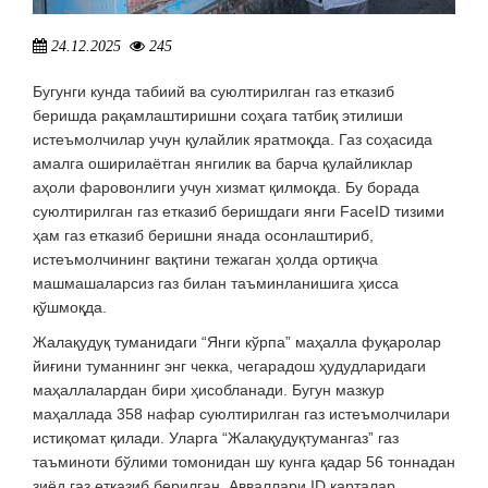
24.12.2025
245
Бугунги кунда табиий ва суюлтирилган газ етказиб
беришда рақамлаштиришни соҳага татбиқ этилиши
истеъмолчилар учун қулайлик яратмоқда. Газ соҳасида
амалга оширилаётган янгилик ва барча қулайликлар
аҳоли фаровонлиги учун хизмат қилмоқда. Бу борада
суюлтирилган газ етказиб беришдаги янги FaceID тизими
ҳам
газ етказиб беришни янада осонлаштириб,
истеъмолчининг вақтини тежаган ҳолда ортиқча
машмашаларсиз газ билан таъминланишига ҳисса
қўшмоқда.
Жалақудуқ туманидаги “Янги кўрпа” маҳалла фуқаролар
йиғини туманнинг энг чекка, чегарадош ҳудудларидаги
маҳаллалардан бири ҳисобланади. Бугун мазкур
маҳаллада 358 нафар суюлтирилган газ истеъмолчилари
истиқомат қилади. Уларга “Жалақудуқтумангаз” газ
таъминоти бўлими томонидан шу кунга қадар 56 тоннадан
зиёд газ етказиб берилган. Авваллари ID карталар