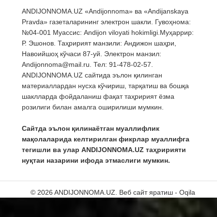
ANDIJONNOMA.UZ «Andijonnoma» ва «Andijanskaya
Pravda» газеталарининг электрон шакли. Гувоҳнома:
№04-001 Муассис: Andijon viloyati hokimligi.Муҳаррир:
Р. Эшонов. Таҳририят манзили: Андижон шаҳри,
Навоийшоҳ кўчаси 87-уй. Электрон манзил:
Andijonnoma@mail.ru. Тел: 91-478-02-57.
ANDIJONNOMA.UZ сайтида эълон қилинган
материаллардан нусха кўчириш, тарқатиш ва бошқа
шаклларда фойдаланиш фақат таҳририят ёзма
розилиги билан амалга оширилиши мумкин.
Сайтда эълон қилинаётган муаллифлик
мақолаларида келтирилган фикрлар муаллифга
тегишли ва улар ANDIJONNOMA.UZ таҳририяти
нуқтаи назарини ифода этмаслиги мумкин.
© 2026 ANDIJONNOMA.UZ.
Веб сайт яратиш - Oqila