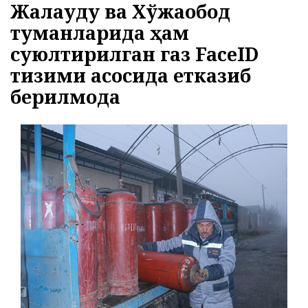
Жалақудуқ ва Хўжаобод
27.07.2026
2241
туманларида ҳам
ЭЪЛОН ВА БИЛДИРУВЛАР
МЕРОС ИШИ БЎЙИЧА ЭЪЛОН
суюлтирилган газ FaceID
03.08.2026
1752
тизими асосида етказиб
берилмоқда