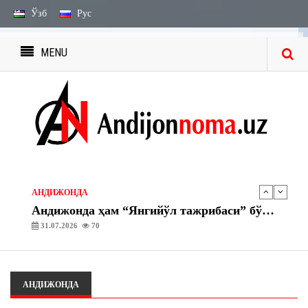
Ўзб
Рус
MENU
ЭЪЛОН ВА БИЛДИРУВЛАР
МЕРОС БИЛДИРУВЛАРИ
27.07.2026
2241
ЭЪЛОН ВА БИЛДИРУВЛАР
МЕРОС ИШИ БЎЙИЧА ЭЪЛОН
03.08.2026
1752
АНДИЖОНДА
Андижонда ҳам “Янгийўл тажрибаси” бўйича амалий ишлар бошланди
31.07.2026
70
АНДИЖОНДА
“Асака” газ тўлдириш шохобчасида махсус-тактик ўқув машқлари ташкил этилди
30.07.2026
72
АНДИЖОНДА
ЭЪЛОН ВА БИЛДИРУВЛАР
МЕРОС БИЛДИРУВЛАРИ