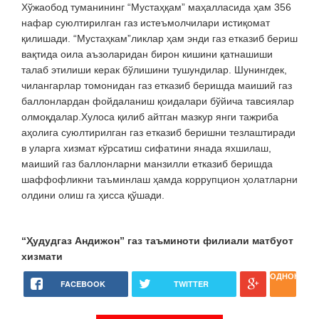
Хўжаобод туманининг “Мустаҳқам” маҳалласида ҳам 356
нафар суюлтирилган газ истеъмолчилари истиқомат
қилишади. “Мустаҳкам”ликлар ҳам энди газ етказиб бериш
вақтида оила аъзоларидан бирон кишини қатнашиши
талаб этилиши керак бўлишини тушундилар. Шунингдек,
чилангарлар томонидан газ етказиб беришда маиший газ
баллонлардан фойдаланиш қоидалари бўйича тавсиялар
олмоқдалар.Хулоса қилиб айтган мазкур янги тажриба
аҳолига суюлтирилган газ етказиб беришни тезлаштиради
в уларга хизмат кўрсатиш сифатини янада яхшилаш,
маиший газ баллонларни манзилли етказиб беришда
шаффофликни таъминлаш ҳамда коррупцион ҳолатларни
олдини олиш га ҳисса қўшади.
“Ҳудудгаз Андижон” газ таъминоти филиали матбуот
хизмати
ОДНОКЛАС
FACEBOOK
TWITTER