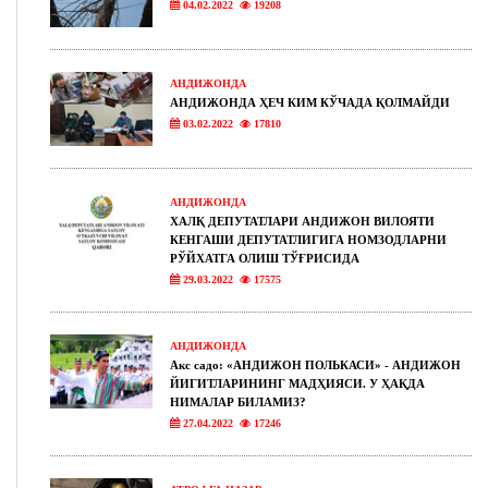
04.02.2022
19208
АНДИЖОНДА
АНДИЖОНДА ҲЕЧ КИМ КЎЧАДА ҚОЛМАЙДИ
03.02.2022
17810
АНДИЖОНДА
ХАЛҚ ДЕПУТАТЛАРИ АНДИЖОН ВИЛОЯТИ
КЕНГАШИ ДЕПУТАТЛИГИГА НОМЗОДЛАРНИ
РЎЙХАТГА ОЛИШ ТЎҒРИСИДА
29.03.2022
17575
АНДИЖОНДА
Акс садо: «АНДИЖОН ПОЛЬКАСИ» - АНДИЖОН
ЙИГИТЛАРИНИНГ МАДҲИЯСИ. У ҲАҚДА
НИМАЛАР БИЛАМИЗ?
27.04.2022
17246