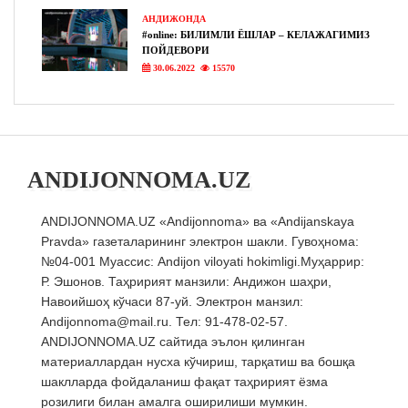
АНДИЖОНДА
#online: БИЛИМЛИ ЁШЛАР – КЕЛАЖАГИМИЗ
ПОЙДЕВОРИ
30.06.2022
15570
ANDIJONNOMA.UZ
ANDIJONNOMA.UZ «Andijonnoma» ва «Andijanskaya
Pravda» газеталарининг электрон шакли. Гувоҳнома:
№04-001 Муассис: Andijon viloyati hokimligi.Муҳаррир:
Р. Эшонов. Таҳририят манзили: Андижон шаҳри,
Навоийшоҳ кўчаси 87-уй. Электрон манзил:
Andijonnoma@mail.ru. Тел: 91-478-02-57.
ANDIJONNOMA.UZ сайтида эълон қилинган
материаллардан нусха кўчириш, тарқатиш ва бошқа
шаклларда фойдаланиш фақат таҳририят ёзма
розилиги билан амалга оширилиши мумкин.