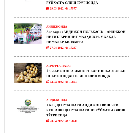
РЎЙХАТГА ОЛИШ ТЎҒРИСИДА
29.03.2022
17577
АНДИЖОНДА
Акс садо: «АНДИЖОН ПОЛЬКАСИ» - АНДИЖОН
ЙИГИТЛАРИНИНГ МАДҲИЯСИ. У ҲАҚДА
НИМАЛАР БИЛАМИЗ?
27.04.2022
17247
АТРОФГА НАЗАР
ЎЗБЕКИСТОНГА ИМПОРТ КАРТОШКА АСОСАН
ПОКИСТОНДАН ОЛИБ КЕЛИНМОҚДА
04.04.2022
15893
АНДИЖОНДА
ХАЛҚ ДЕПУТАТЛАРИ АНДИЖОН ВИЛОЯТИ
КЕНГАШИ ДЕПУТАТЛАРИНИ РЎЙХАТГА ОЛИШ
ТЎҒРИСИДА
23.04.2022
15850