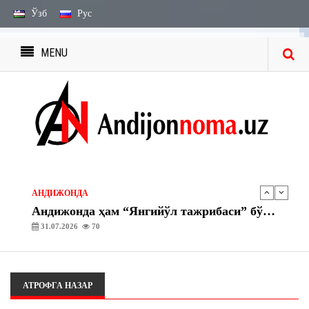
Ўзб
Рус
MENU
ЭЪЛОН ВА БИЛДИРУВЛАР
МЕРОС БИЛДИРУВЛАРИ
27.07.2026
2241
ЭЪЛОН ВА БИЛДИРУВЛАР
МЕРОС ИШИ БЎЙИЧА ЭЪЛОН
03.08.2026
1753
АНДИЖОНДА
Андижонда ҳам “Янгийўл тажрибаси” бўйича амалий ишлар бошланди
31.07.2026
70
АНДИЖОНДА
“Асака” газ тўлдириш шохобчасида махсус-тактик ўқув машқлари ташкил этилди
30.07.2026
72
АТРОФГА НАЗАР
ЭЪЛОН ВА БИЛДИРУВЛАР
МЕРОС БИЛДИРУВЛАРИ