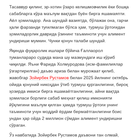
Тасаввур қилинг, эр-хотин ўзаро келишмовчилик ёки бошқа
сабабларга кўра маълум вақтдан буён бирга яшамаяпти.
Аёл ҳомиладор. Ана шундай вазиятда, бўлажак она, гарчи
ҳали фарзанди туғилмаган бўлса ҳам, турмуш ўртоғидан
ҳомиладорлик даврида ўзининг таъминоти учун алимент
ундириши мумкин. Чунки қонун талаби шундай.
Яқинда фуқаролик ишлари бўйича Ғаллаорол
туманлараро судида мана шу мазмундаги иш кўриб
чиқилди. Яъни Фарида Холмуродова (исм-фамилиялар
ўзгартирилган) даъво ариза билан мурожаат қилиб,
жавобгар
Зойирбек Рустамов
билан 2025 йилнинг октябрь
ойида қонуний никоҳдан ўтиб турмуш қурганлигини, бироқ
ҳозирда иккиси бирга яшамаётганлигини, айни вақтда
ҳомиласи борлиги сабаб меҳнат қилиш имконияти
йўқлигини маълум қилган ҳамда турмуш ўртоғи унинг
таъминоти учун моддий ёрдам бермаётганлигини боис
ундан ҳар ойда 2 миллион сўмдан алимент ундиришни
сўраган.
Ўз навбатида Зойирбек Рустамов даъвони тан олмай,