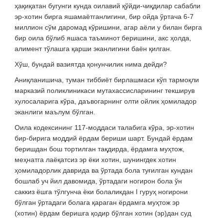
ҳақиқатан бугунги кунда оилавий қўйди-чиқдилар сабабли
эр-хотин бирга яшамаётганлигини, бир ойда ўртача 6-7
миллион сўм даромад кўришини, агар аёли у билан бирга
бир оила бўлиб яшаса таъминот беришини, акс ҳолда,
алимент тўлашга қарши эканлигини баён қилган.
Хўш, бундай вазиятда қонунчилик нима дейди?
Аниқланишича, туман тиббиёт бирлашмаси кўп тармоқли
марказий поликлиникаси мутахассисларининг текширув
хулосаларига кўра, даъвогарнинг олти ойлик ҳомиладор
эканлиги маълум бўлган.
Оила кодексининг 117-моддаси талабига кўра, эр-хотин
бир-бирига моддий ёрдам бериши шарт. Бундай ёрдам
беришдан бош тортилган тақдирда, ёрдамга муҳтож,
меҳнатга лаёқатсиз эр ёки хотин, шунингдек хотин
ҳомиладорлик даврида ва ўртада бола туғилган кундан
бошлаб уч йил давомида, ўртадаги ногирон бола ўн
саккиз ёшга тўлгунча ёки болаликдан I гуруҳ ногирони
бўлган ўртадаги болага қараган ёрдамга муҳтож эр
(хотин) ёрдам беришга қодир бўлган хотин (эр)дан суд