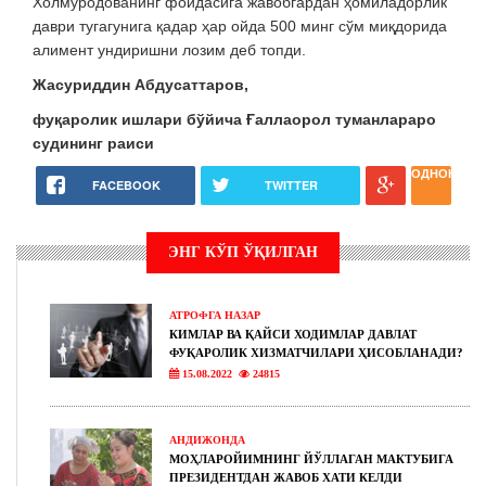
Холмуродованинг фойдасига жавобгардан ҳомиладорлик
даври тугагунига қадар ҳар ойда 500 минг сўм миқдорида
алимент ундиришни лозим деб топди.
Жасуриддин Абдусаттаров,
фуқаролик ишлари бўйича Ғаллаорол туманлараро
судининг раиси
ОДНОКЛАС
FACEBOOK
TWITTER
ЭНГ КЎП ЎҚИЛГАН
АТРОФГА НАЗАР
КИМЛАР ВА ҚАЙСИ ХОДИМЛАР ДАВЛАТ
ФУҚАРОЛИК ХИЗМАТЧИЛАРИ ҲИСОБЛАНАДИ?
15.08.2022
24815
АНДИЖОНДА
МОҲЛАРОЙИМНИНГ ЙЎЛЛАГАН МАКТУБИГА
ПРЕЗИДЕНТДАН ЖАВОБ ХАТИ КЕЛДИ