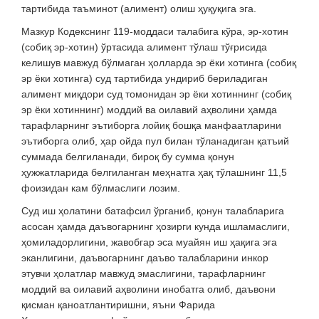
тартибида таъминот (алимент) олиш ҳуқуқига эга.
Мазкур Кодекснинг 119-моддаси талабига кўра, эр-хотин
(собиқ эр-хотин) ўртасида алимент тўлаш тўғрисида
келишув мавжуд бўлмаган ҳолларда эр ёки хотинга (собиқ
эр ёки хотинга) суд тартибида ундириб бериладиган
алимент миқдори суд томонидан эр ёки хотиннинг (собиқ
эр ёки хотиннинг) моддий ва оилавий аҳволини ҳамда
тарафларнинг эътиборга лойиқ бошқа манфаатларини
эътиборга олиб, ҳар ойда пул билан тўланадиган қатъий
суммада белгиланади, бироқ бу сумма қонун
ҳужжатларида белгиланган меҳнатга ҳақ тўлашнинг 11,5
фоизидан кам бўлмаслиги лозим.
Суд иш ҳолатини батафсил ўрганиб, қонун талабларига
асосан ҳамда даъвогарнинг ҳозирги кунда ишламаслиги,
ҳомиладорлигини, жавобгар эса муайян иш ҳақига эга
эканлигини, даъвогарнинг даъво талабларини инкор
этувчи ҳолатлар мавжуд эмаслигини, тарафларнинг
моддий ва оилавий аҳволини инобатга олиб, даъвони
қисман қаноатлантиришни, яъни Фарида