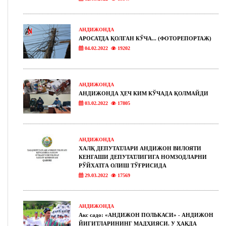
АНДИЖОНДА
АРОСАТДА ҚОЛГАН КЎЧА... (ФОТОРЕПОРТАЖ)
04.02.2022
19202
АНДИЖОНДА
АНДИЖОНДА ҲЕЧ КИМ КЎЧАДА ҚОЛМАЙДИ
03.02.2022
17805
АНДИЖОНДА
ХАЛҚ ДЕПУТАТЛАРИ АНДИЖОН ВИЛОЯТИ
КЕНГАШИ ДЕПУТАТЛИГИГА НОМЗОДЛАРНИ
РЎЙХАТГА ОЛИШ ТЎҒРИСИДА
29.03.2022
17569
АНДИЖОНДА
Акс садо: «АНДИЖОН ПОЛЬКАСИ» - АНДИЖОН
ЙИГИТЛАРИНИНГ МАДҲИЯСИ. У ҲАҚДА