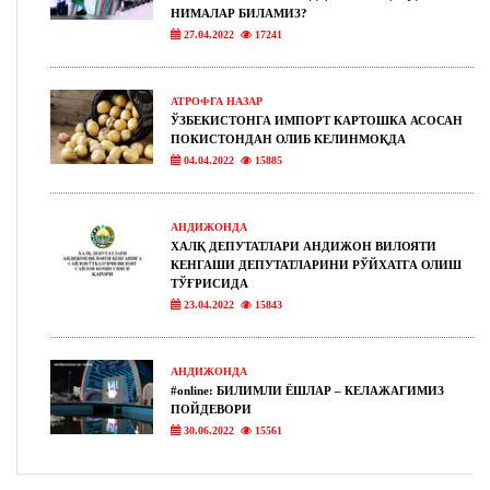
НИМАЛАР БИЛАМИЗ?
27.04.2022
17241
АТРОФГА НАЗАР
ЎЗБЕКИСТОНГА ИМПОРТ КАРТОШКА АСОСАН
ПОКИСТОНДАН ОЛИБ КЕЛИНМОҚДА
04.04.2022
15885
АНДИЖОНДА
ХАЛҚ ДЕПУТАТЛАРИ АНДИЖОН ВИЛОЯТИ
КЕНГАШИ ДЕПУТАТЛАРИНИ РЎЙХАТГА ОЛИШ
ТЎҒРИСИДА
23.04.2022
15843
АНДИЖОНДА
#online: БИЛИМЛИ ЁШЛАР – КЕЛАЖАГИМИЗ
ПОЙДЕВОРИ
30.06.2022
15561