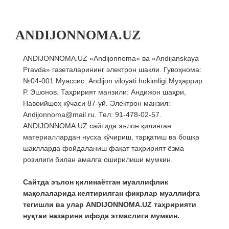
ANDIJONNOMA.UZ
ANDIJONNOMA.UZ «Andijonnoma» ва «Andijanskaya
Pravda» газеталарининг электрон шакли. Гувоҳнома:
№04-001 Муассис: Andijon viloyati hokimligi.Муҳаррир:
Р. Эшонов. Таҳририят манзили: Андижон шаҳри,
Навоийшоҳ кўчаси 87-уй. Электрон манзил:
Andijonnoma@mail.ru. Тел: 91-478-02-57.
ANDIJONNOMA.UZ сайтида эълон қилинган
материаллардан нусха кўчириш, тарқатиш ва бошқа
шаклларда фойдаланиш фақат таҳририят ёзма
розилиги билан амалга оширилиши мумкин.
Сайтда эълон қилинаётган муаллифлик
мақолаларида келтирилган фикрлар муаллифга
тегишли ва улар ANDIJONNOMA.UZ таҳририяти
нуқтаи назарини ифода этмаслиги мумкин.