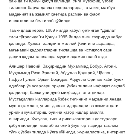
ҳақида”ги Қонун қабул қилинди. Унга мувофиқ, ўзбек
тилининг барча давлат идораларида, таълим, матбуот,
маданият ва жамият ҳаётида расман ва фаол
ишлатилиши белгилаб қўйилди.
Таъкидлаш керак, 1989 йилда қабул қилинган “Давлат
тили тўғрисида”ги Қонун 1995 йилда янги таҳрирда қабул
қилинди. Ҳужжат халқнинг миллий ўзлигини асрашда,
маънавий қадриятларни тиклашда ва истиқлол сари
дадил қадам ташлашда муҳим аҳамият касб этди.
Алишер Навоий, Заҳириддин Муҳаммад Бобур, Атоий,
Муҳаммад Ризо Эрастий, Абдулла Қодирий, Чўлпон,
Ғафур Ғулом, Эркин Воҳидов, Абдулла Орипов каби буюк
адиблар ўз асарлари орқали ўзбек тилини нафақат сақлаб
қолдилар, балки уни дунё миқёсида танитдилар.
Мустақиллик йилларида ўзбек тилининг мақомини янада
мустаҳкамлаш, унинг давлат идоралари ва жамиятдаги
ўрнини кучайтириш бўйича қатор ишлар амалга
оширилди. Хусусан, тилни ривожлантириш дастурлари
қабул қилинди, мактаб ва олий ўқув юртларида таълим
тўлиқ ўзбек тилида йўлга қўйилди, журналистика, интернет