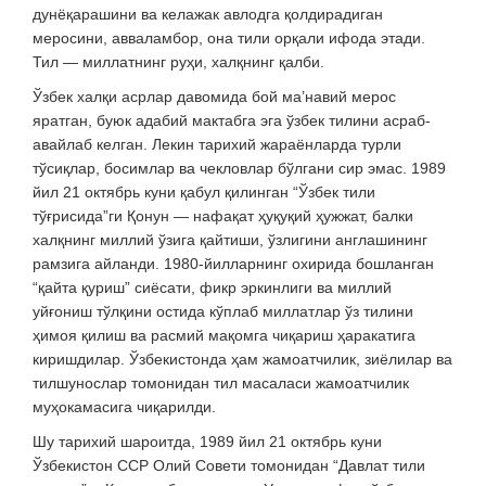
дунёқарашини ва келажак авлодга қолдирадиган
меросини, авваламбор, она тили орқали ифода этади.
Тил — миллатнинг руҳи, халқнинг қалби.
Ўзбек халқи асрлар давомида бой ма’навий мерос
яратган, буюк адабий мактабга эга ўзбек тилини асраб-
авайлаб келган. Лекин тарихий жараёнларда турли
тўсиқлар, босимлар ва чекловлар бўлгани сир эмас. 1989
йил 21 октябрь куни қабул қилинган “Ўзбек тили
тўғрисида”ги Қонун — нафақат ҳуқуқий ҳужжат, балки
халқнинг миллий ўзига қайтиши, ўзлигини англашининг
рамзига айланди. 1980-йилларнинг охирида бошланган
“қайта қуриш” сиёсати, фикр эркинлиги ва миллий
уйғониш тўлқини остида кўплаб миллатлар ўз тилини
ҳимоя қилиш ва расмий мақомга чиқариш ҳаракатига
киришдилар. Ўзбекистонда ҳам жамоатчилик, зиёлилар ва
тилшунослар томонидан тил масаласи жамоатчилик
муҳокамасига чиқарилди.
Шу тарихий шароитда, 1989 йил 21 октябрь куни
Ўзбекистон ССР Олий Совети томонидан “Давлат тили