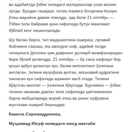
ва адабиётда ўзбек тилидаги материаллар сони кескин
ортди. Бундан ташқари, лотин ёзувига босқичма-босқич
ўтиш жараёни давом этмоқда, ҳар йили 21 октябрь —
Ўзбек тили байрами куни сифатида бутун мамлакат
бўйлаб кенг нишонланади.
Шу билан бирга, тил маданиятини ошириш, луғавий
бойликни сақлаш, ёш авлодни соф, адабий тилда
гапиришга ўргатиш ҳам даврнинг долзарб вазифаларидан
бири бўлиб қолмоқда. 21 октябрь — бу сана нафақат бир
қонун қабул қилинган кун, балки миллатнинг ўзлигини
англаган, тилини муҳофаза қилган, маънавий қудратини
тиклаган кун сифатида аҳамият касб этади. Тилини
йўқотган миллат — ўзлигини йўқотади. Бурчимиз — ўзбек
тилини чинакам давлат тили сифатида ҳаётимизнинг
барча жабҳаларида жорий этиш ва унинг нуфузини
мунтазам ошириб боришдир.
Камола Сирожид
д
инова
,
Муҳаммад Юсуф номидаги ижод мактаби