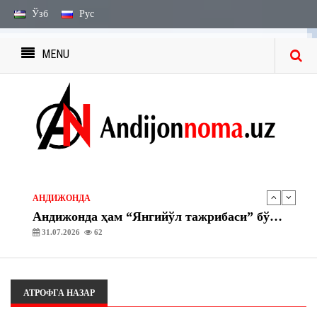
Ўзб
Рус
MENU
ЭЪЛОН ВА БИЛДИРУВЛАР
МЕРОС БИЛДИРУВЛАРИ
27.07.2026
2238
ЭЪЛОН ВА БИЛДИРУВЛАР
МЕРОС ИШИ БЎЙИЧА ЭЪЛОН
13.08.2026
1743
АНДИЖОНДА
Андижонда ҳам “Янгийўл тажрибаси” бўйича амалий ишлар бошланди
31.07.2026
62
АНДИЖОНДА
“Асака” газ тўлдириш шохобчасида махсус-тактик ўқув машқлари ташкил этилди
30.07.2026
65
АТРОФГА НАЗАР
ЭЪЛОН ВА БИЛДИРУВЛАР
МЕРОС БИЛДИРУВЛАРИ