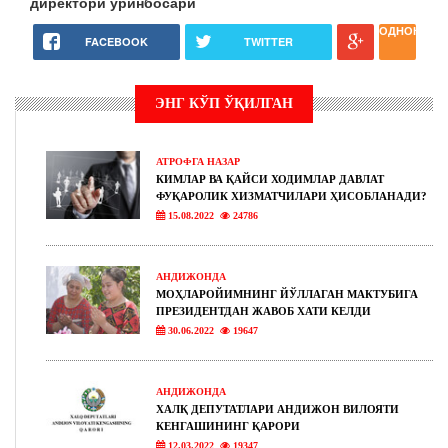
директор
и
ўринбосари
ОДНОКЛАС
FACEBOOK
TWITTER
ЭНГ КЎП ЎҚИЛГАН
АТРОФГА НАЗАР
КИМЛАР ВА ҚАЙСИ ХОДИМЛАР ДАВЛАТ
ФУҚАРОЛИК ХИЗМАТЧИЛАРИ ҲИСОБЛАНАДИ?
15.08.2022
24786
АНДИЖОНДА
МОҲЛАРОЙИМНИНГ ЙЎЛЛАГАН МАКТУБИГА
ПРЕЗИДЕНТДАН ЖАВОБ ХАТИ КЕЛДИ
30.06.2022
19647
АНДИЖОНДА
ХАЛҚ ДЕПУТАТЛАРИ АНДИЖОН ВИЛОЯТИ
КЕНГАШИНИНГ ҚАРОРИ
12.03.2022
19347