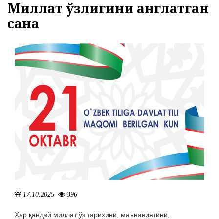
Миллат ўзлигини англатган
27.07.2026
2238
сана
ЭЪЛОН ВА БИЛДИРУВЛАР
МЕРОС ИШИ БЎЙИЧА ЭЪЛОН
13.08.2026
1743
17.10.2025
396
Ҳар қандай миллат ўз тарихини, маънавиятини,