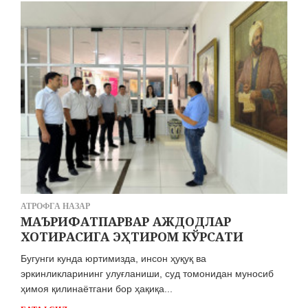
АТРОФГА НАЗАР
МАЪРИФАТПАРВАР АЖДОДЛАР
ХОТИРАСИГА ЭҲТИРОМ КЎРСАТИ
Бугунги кунда юртимизда, инсон ҳуқуқ ва
эркинликларининг улуғланиши, суд томонидан муносиб
ҳимоя қилинаётгани бор ҳақиқа...