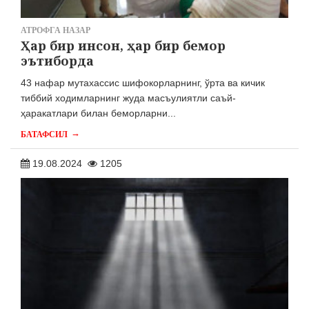
АТРОФГА НАЗАР
Ҳар бир инсон, ҳар бир бемор
эътиборда
43 нафар мутахассис шифокорларнинг, ўрта ва кичик
тиббий ходимларнинг жуда масъулиятли саъй-
ҳаракатлари билан беморларни...
→
БАТАФСИЛ
19.08.2024
1205