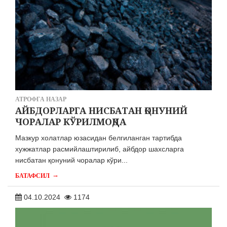
АТРОФГА НАЗАР
АЙБДОРЛАРГА НИСБАТАН ҚОНУНИЙ
ЧОРАЛАР КЎРИЛМОҚДА
Мазкур холатлар юзасидан белгиланган тартибда
хужжатлар расмийлаштирилиб, айбдор шахсларга
нисбатан қонуний чоралар кўри...
→
БАТАФСИЛ
04.10.2024
1174