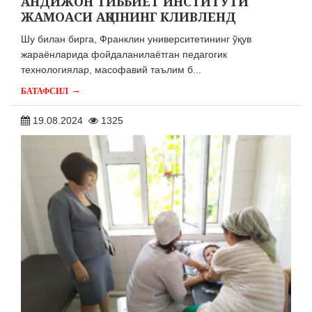
АНДИЖОН ТИББИЁТ ИНСТИТУТИ
ЖАМОАСИ АҚШНИНГ КЛИВЛЕНД
Шу билан бирга, Франклин университетининг ўқув
жараёнларида фойдаланилаётган педагогик
технологиялар, масофавий таълим б...
→
БАТАФСИЛ
19.08.2024
1325