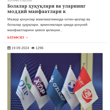
АТРОФГА НАЗАР
Болалар ҳуқуқлари ва уларнинг
моддий манфаатлари к
Мазкур қонунлар мамлакатимизда хотин-қизлар ва
болалар ҳуқуқлари, эркинликлари ҳамда қонуний
манфаатларини ҳимоя қилишни...
→
БАТАФСИЛ
19.09.2024
1296