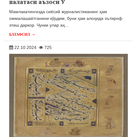
палатаси аъзоси Ў
Мамлакатингизда сиёсий журналистиканинг ҳам
оммалашаётганини кўрдим, буни ҳам алоҳида эътироф
этиш даркор. Чунки улар аҳ...
→
БАТАФСИЛ
22.10.2024
725