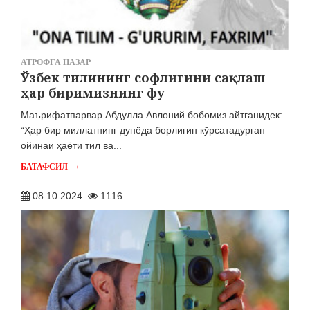
АТРОФГА НАЗАР
Ўзбeк тилининг софлигини сақлаш
ҳар биримизнинг фу
Маърифатпарвар Абдулла Авлоний бобомиз айтганидек:
“Ҳар бир миллатнинг дунёда борлиғин кўрсатадурган
ойинаи ҳаёти тил ва...
→
БАТАФСИЛ
08.10.2024
1116