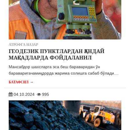
АТРОФГА НАЗАР
ГЕОДЕЗИК ПУНКТЛАРДАН ҚАНДАЙ
МАҚСАДЛАРДА ФОЙДАЛАНИЛ
Мансабдор шахсларга эса беш бараваридан ўн
бараваригачамиқдорда жарима солишга сабаб бўлади....
→
БАТАФСИЛ
04.10.2024
995