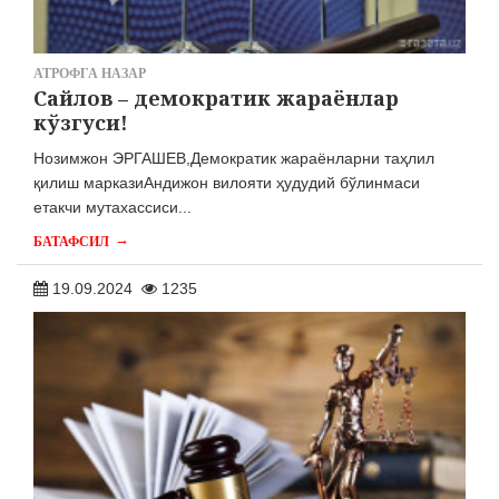
АТРОФГА НАЗАР
Сайлов – демократик жараёнлар
кўзгуси!
Нозимжон ЭРГАШЕВ,Демократик жараёнларни таҳлил
қилиш марказиАндижон вилояти ҳудудий бўлинмаси
етакчи мутахассиси...
→
БАТАФСИЛ
19.09.2024
1235