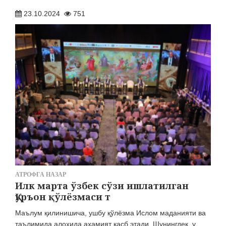
27.07.2026
2238
23.10.2024
751
ЭЪЛОН ВА БИЛДИРУВЛАР
МЕРОС ИШИ БЎЙИЧА ЭЪЛОН
03.08.2026
1746
АТРОФГА НАЗАР
Илк марта ўзбек сўзи ишлатилган
Қуръон қўлёзмаси т
Маълум қилинишича, ушбу қўлёзма Ислом маданияти ва
таълимида алоҳида аҳамият касб этади. Шунингдек, у