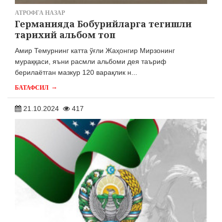
АТРОФГА НАЗАР
Германияда Бобурийларга тегишли
тарихий альбом топ
Амир Темурнинг катта ўғли Жаҳонгир Мирзонинг
мураққаси, яъни расмли альбоми дея таъриф
берилаётган мазкур 120 варақлик н...
→
БАТАФСИЛ
21.10.2024
417