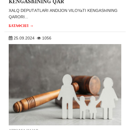
KENGАShINING QАR
XАLQ DEPUTАTLАRI АNDIJON VILOYaTI KENGАShINING
QАRORI...
→
БАТАФСИЛ
25.09.2024
1056