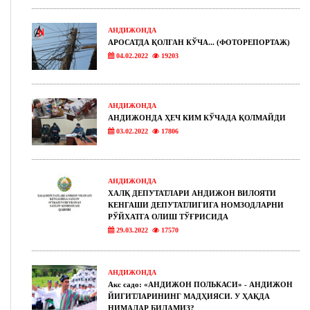
АНДИЖОНДА
АРОСАТДА ҚОЛГАН КЎЧА... (ФОТОРЕПОРТАЖ)
04.02.2022
19203
АНДИЖОНДА
АНДИЖОНДА ҲЕЧ КИМ КЎЧАДА ҚОЛМАЙДИ
03.02.2022
17806
АНДИЖОНДА
ХАЛҚ ДЕПУТАТЛАРИ АНДИЖОН ВИЛОЯТИ
КЕНГАШИ ДЕПУТАТЛИГИГА НОМЗОДЛАРНИ
РЎЙХАТГА ОЛИШ ТЎҒРИСИДА
29.03.2022
17570
АНДИЖОНДА
Акс садо: «АНДИЖОН ПОЛЬКАСИ» - АНДИЖОН
ЙИГИТЛАРИНИНГ МАДҲИЯСИ. У ҲАҚДА
НИМАЛАР БИЛАМИЗ?