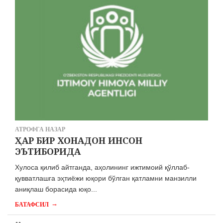
АТРОФГА НАЗАР
ҲАР БИР ХОНАДОН ИНСОН
ЭЪТИБОРИДА
Хулоса қилиб айтганда, аҳолининг ижтимоий қўллаб-
қувватлашга эҳтиёжи юқори бўлган қатламни манзилли
аниқлаш борасида юқо...
→
БАТАФСИЛ