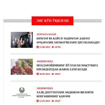
ЭНГ КЎП ЎҚИЛГАН
АТРОФГА НАЗАР
КИМЛАР ВА ҚАЙСИ ХОДИМЛАР ДАВЛАТ
ФУҚАРОЛИК ХИЗМАТЧИЛАРИ ҲИСОБЛАНАДИ?
15.08.2022
24794
АНДИЖОНДА
МОҲЛАРОЙИМНИНГ ЙЎЛЛАГАН МАКТУБИГА
ПРЕЗИДЕНТДАН ЖАВОБ ХАТИ КЕЛДИ
30.06.2022
19647
АНДИЖОНДА
ХАЛҚ ДЕПУТАТЛАРИ АНДИЖОН ВИЛОЯТИ
КЕНГАШИНИНГ ҚАРОРИ
12.03.2022
19347