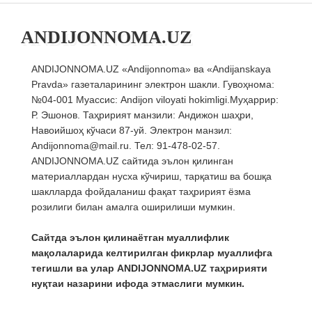
ANDIJONNOMA.UZ
ANDIJONNOMA.UZ «Andijonnoma» ва «Andijanskaya
Pravda» газеталарининг электрон шакли. Гувоҳнома:
№04-001 Муассис: Andijon viloyati hokimligi.Муҳаррир:
Р. Эшонов. Таҳририят манзили: Андижон шаҳри,
Навоийшоҳ кўчаси 87-уй. Электрон манзил:
Andijonnoma@mail.ru. Тел: 91-478-02-57.
ANDIJONNOMA.UZ сайтида эълон қилинган
материаллардан нусха кўчириш, тарқатиш ва бошқа
шаклларда фойдаланиш фақат таҳририят ёзма
розилиги билан амалга оширилиши мумкин.
Сайтда эълон қилинаётган муаллифлик
мақолаларида келтирилган фикрлар муаллифга
тегишли ва улар ANDIJONNOMA.UZ таҳририяти
нуқтаи назарини ифода этмаслиги мумкин.