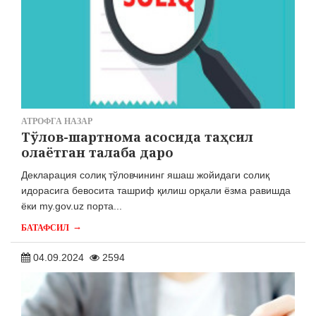
АТРОФГА НАЗАР
Тўлов-шартнома асосида таҳсил
олаётган талаба даро
Декларация солиқ тўловчининг яшаш жойидаги солиқ
идорасига бевосита ташриф қилиш орқали ёзма равишда
ёки my.gov.uz порта...
→
БАТАФСИЛ
04.09.2024
2594