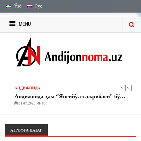
Ўзб
Рус
MENU
ЭЪЛОН ВА БИЛДИРУВЛАР
МЕРОС БИЛДИРУВЛАРИ
27.07.2026
2238
ЭЪЛОН ВА БИЛДИРУВЛАР
МЕРОС ИШИ БЎЙИЧА ЭЪЛОН
03.08.2026
1746
АНДИЖОНДА
Андижонда ҳам “Янгийўл тажрибаси” бўйича амалий ишлар бошланди
31.07.2026
66
АНДИЖОНДА
“Асака” газ тўлдириш шохобчасида махсус-тактик ўқув машқлари ташкил этилди
30.07.2026
69
АТРОФГА НАЗАР
ЭЪЛОН ВА БИЛДИРУВЛАР
МЕРОС БИЛДИРУВЛАРИ