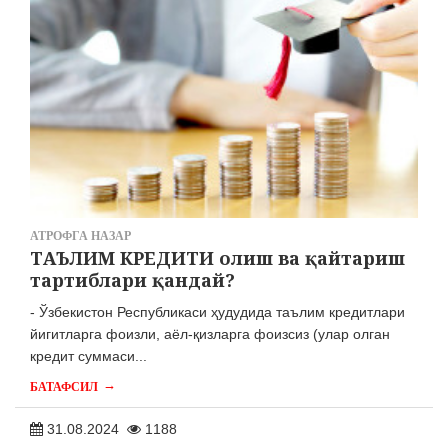
АТРОФГА НАЗАР
ТАЪЛИМ КРЕДИТИ олиш ва қайтариш
тартиблари қандай?
- Ўзбекистон Республикаси ҳудудида таълим кредитлари
йигитларга фоизли, аёл-қизларга фоизсиз (улар олган
кредит суммаси...
→
БАТАФСИЛ
31.08.2024
1188