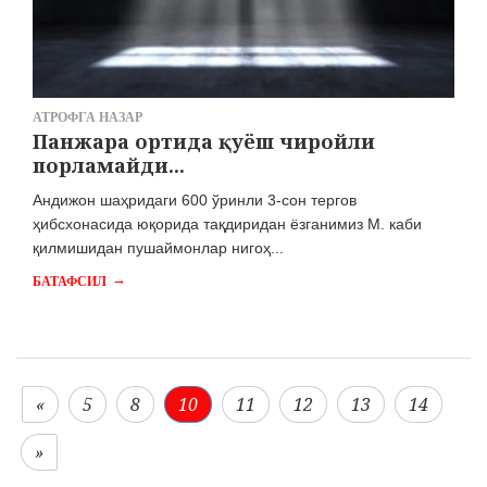
АТРОФГА НАЗАР
​Панжара ортида қуёш чиройли
порламайди...
Андижон шаҳридаги 600 ўринли 3-сон тергов
ҳибсхонасида юқорида тақдиридан ёзганимиз М. каби
қилмишидан пушаймонлар нигоҳ...
→
БАТАФСИЛ
«
5
8
10
11
12
13
14
»