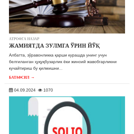
АТРОФГА НАЗАР
ЖАМИЯТДА ЗУЛМГА ЎРИН ЙЎҚ
Албатта, зўравонликка қарши курашда унинг учун
белгиланган ҳуқуқбузарлик ёки жиноий жавобгарликни
кучайтириш бу қилмишни...
→
БАТАФСИЛ
04.09.2024
1070